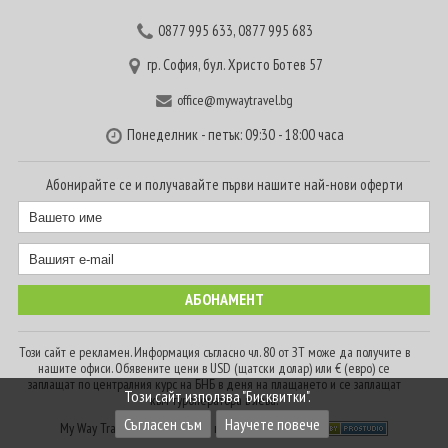
0877 995 633
,
0877 995 683
гр. София, бул. Христо Ботев 57
office@mywaytravel.bg
Понеделник - петък: 09:30 - 18:00 часа
Абонирайте се и получавайте първи нашите най-нови оферти
Този сайт е рекламен. Информация съгласно чл. 80 от ЗТ може да получите в
нашите офиси. Обявените цени в USD (щатски долар) или € (евро) се
заплащат по централния курс на БНБ в деня на плащането и се заплащат
Този сайт използва "Бисквитки".
към туроператора в лева.
Съгласен съм
Научете повече
My Way Travel © 2016. Всички права запазени