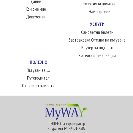
данни
Екзотични почивки
Кои сме ние
Най-търсени
Документи
УСЛУГИ
Самолетни билети
Застраховка Отмяна на пътуване
Ваучер за подарък
Хотелски резервации
ПОЛЕЗНО
Пътувам за.....
Пътеводител
Отзиви от клиенти
ЛИЦЕНЗ за туроператор
и турагент № РК-01-7582