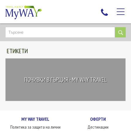
НАЙ-ТЪРСЕНИ
ДЕСТИНАЦИИ
ЕТИКЕТИ
ЕКЗОТИЧНИ ПОЧИВКИ
TAILOR MADE
КРУИЗИ
ПОЧИВКИ В ГЪРЦИЯ - MY WAY TRAVEL
НОВА ГОДИНА
ПЪТУВАЙТЕ С ДЕЦА
ЛЮБОПИТНО
ЗА НАС
MY WAY TRAVEL
ОФЕРТИ
КОНТАКТИ
Политика за защита на лични
Дестинации