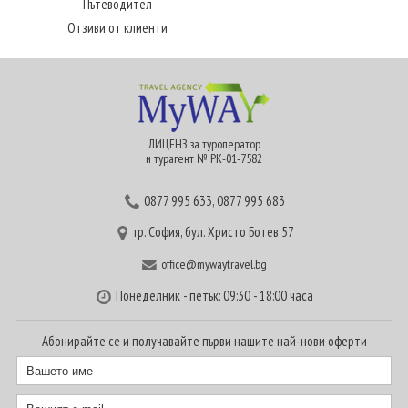
Пътеводител
Отзиви от клиенти
ЛИЦЕНЗ за туроператор
и турагент № РК-01-7582
0877 995 633
,
0877 995 683
гр. София, бул. Христо Ботев 57
office@mywaytravel.bg
Понеделник - петък: 09:30 - 18:00 часа
Абонирайте се и получавайте първи нашите най-нови оферти