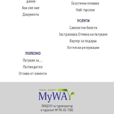
данни
Екзотични почивки
Кои сме ние
Най-търсени
Документи
УСЛУГИ
Самолетни билети
Застраховка Отмяна на пътуване
Ваучер за подарък
Хотелски резервации
ПОЛЕЗНО
Пътувам за.....
Пътеводител
Отзиви от клиенти
ЛИЦЕНЗ за туроператор
и турагент № РК-01-7582