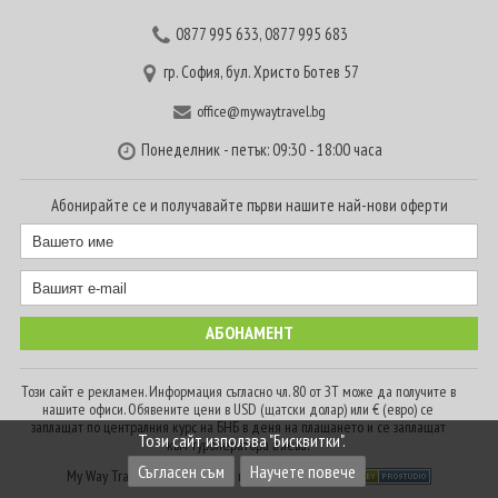
0877 995 633
,
0877 995 683
гр. София, бул. Христо Ботев 57
office@mywaytravel.bg
Понеделник - петък: 09:30 - 18:00 часа
Абонирайте се и получавайте първи нашите най-нови оферти
Този сайт е рекламен. Информация съгласно чл. 80 от ЗТ може да получите в
нашите офиси. Обявените цени в USD (щатски долар) или € (евро) се
заплащат по централния курс на БНБ в деня на плащането и се заплащат
Този сайт използва "Бисквитки".
към туроператора в лева.
Съгласен съм
Научете повече
My Way Travel © 2016. Всички права запазени