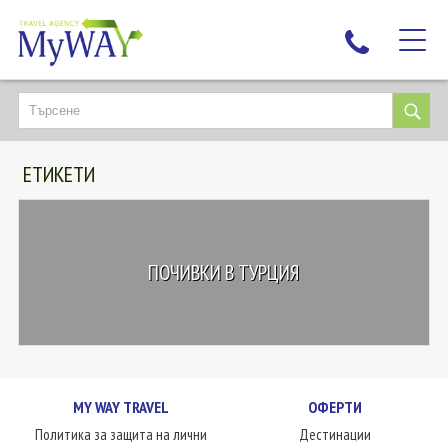
НАЙ-ТЪРСЕНИ
ДЕСТИНАЦИИ
ЕТИКЕТИ
ЕКЗОТИЧНИ ПОЧИВКИ
TAILOR MADE
КРУИЗИ
ПОЧИВКИ В ТУРЦИЯ
НОВА ГОДИНА
ПЪТУВАЙТЕ С ДЕЦА
ЛЮБОПИТНО
ЗА НАС
MY WAY TRAVEL
ОФЕРТИ
КОНТАКТИ
Политика за защита на лични
Дестинации