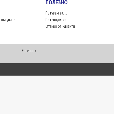
ПОЛЕЗНО
Пътувам за.....
 пътуване
Пътеводител
Отзиви от клиенти
Facebook
My Way Travel © 2016. Всички права запазени