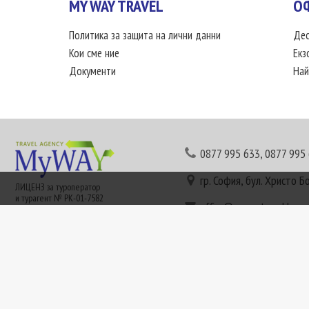
MY WAY TRAVEL
О
Политика за защита на лични данни
Дес
Кои сме ние
Екз
Документи
Най
0877 995 633
,
0877 995
гр. София, бул. Христо Б
ЛИЦЕНЗ за туроператор
и турагент № РК-01-7582
office@mywaytravel.bg
Понеделник - петък: 09:
Този сайт е рекламен. Информация съгласно чл. 80 от ЗТ може да получите в наши
или € (евро) се заплащат по централния курс на БНБ в деня на плащането и се зап