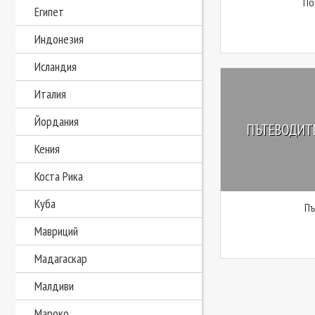
По
Египет
Индонезия
Исландия
Италия
Йордания
ПЪТЕВОДИТЕ
Кения
Коста Рика
Куба
П
Мавриций
Мадагаскар
Малдиви
Мароко