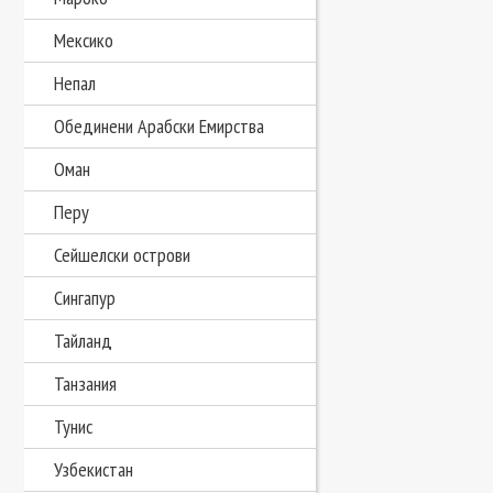
Мексико
Непал
Обединени Арабски Емирства
Оман
Перу
Сейшелски острови
Сингапур
Тайланд
Танзания
Тунис
Узбекистан