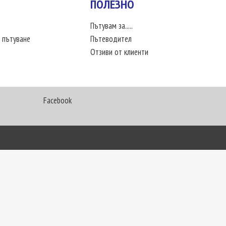
ПОЛЕЗНО
Пътувам за.....
 пътуване
Пътеводител
Отзиви от клиенти
Facebook
My Way Travel © 2016. Всички права запазени