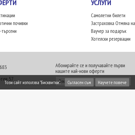
ФЕРТИ
УСЛУГИ
тинации
Самолетни билети
отични почивки
Застраховка Отмяна на
-търсени
Ваучер за подарък
Хотелски резервации
Абонирайте се и получавайте първи
 683
нашите най-нови оферти
отев 57
Този сайт използва "Бисквитки".
Съгласен съм
Научете повече
30 - 18:00 часа
те офиси. Обявените цени в USD (щатски долар)
лащат към туроператора в лева.