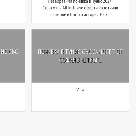
Незабравима почивка в Тунис 2027!
Страхотни All Inclusive оферти, екзотични
плажове и богата история. Изб ...
НИС СЪС
ПОЧИВКА В ТУНИС СЪС САМОЛЕТ ОТ
СОФИЯ В ЧЕТВЪР...
View