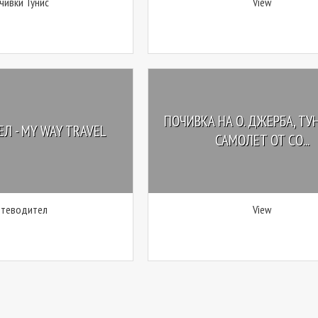
чивки Тунис
View
ПОЧИВКА НА О. ДЖЕРБА, ТУ
Л - MY WAY TRAVEL
САМОЛЕТ ОТ СО...
ътеводител
View