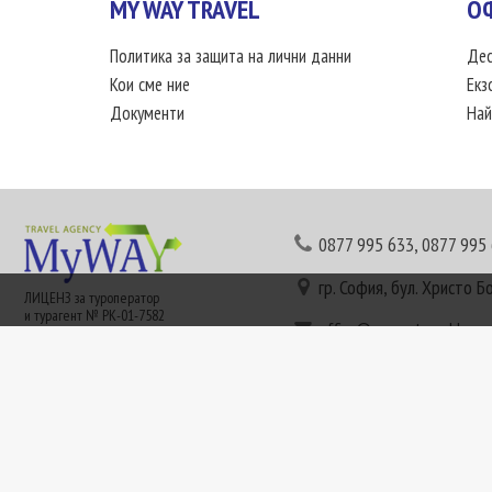
MY WAY TRAVEL
О
Политика за защита на лични данни
Дес
Кои сме ние
Екз
Документи
Най
0877 995 633
,
0877 995
гр. София, бул. Христо Б
ЛИЦЕНЗ за туроператор
и турагент № РК-01-7582
office@mywaytravel.bg
Понеделник - петък: 09:
Този сайт е рекламен. Информация съгласно чл. 80 от ЗТ може да получите в наши
или € (евро) се заплащат по централния курс на БНБ в деня на плащането и се зап