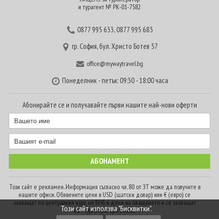
и турагент № РК-01-7582
0877 995 633
,
0877 995 683
гр. София, бул. Христо Ботев 57
office@mywaytravel.bg
Понеделник - петък: 09:30 - 18:00 часа
Абонирайте се и получавайте първи нашите най-нови оферти
Този сайт е рекламен. Информация съгласно чл. 80 от ЗТ може да получите в
нашите офиси. Обявените цени в USD (щатски долар) или € (евро) се
заплащат по централния курс на БНБ в деня на плащането и се заплащат
Този сайт използва "Бисквитки".
към туроператора в лева.