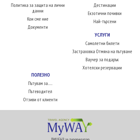
Политика за защита на лични
Дестинации
данни
Екзотични почивки
Кои сме ние
Най-търсени
Документи
УСЛУГИ
Самолетни билети
Застраховка Отмяна на пътуване
Ваучер за подарък
Хотелски резервации
ПОЛЕЗНО
Пътувам за.....
Пътеводител
Отзиви от клиенти
ЛИЦЕНЗ за туроператор