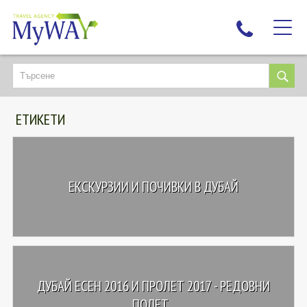
НАЙ-ТЪРСЕНИ
ДЕСТИНАЦИИ
ЕТИКЕТИ
ЕКЗОТИЧНИ ПОЧИВКИ
TAILOR MADE
КРУИЗИ
ЕКСКУРЗИИ И ПОЧИВКИ В ДУБАЙ
НОВА ГОДИНА
ПЪТУВАЙТЕ С ДЕЦА
ЛЮБОПИТНО
ЗА НАС
ДУБАЙ ЕСЕН 2016 И ПРОЛЕТ 2017 - РЕДОВНИ
КОНТАКТИ
ПОЛЕТ...