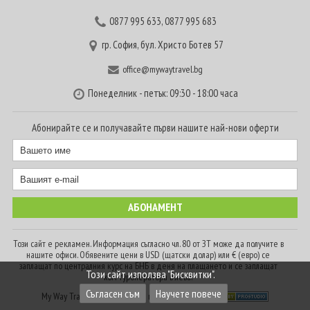
0877 995 633
,
0877 995 683
гр. София, бул. Христо Ботев 57
office@mywaytravel.bg
Понеделник - петък: 09:30 - 18:00 часа
Абонирайте се и получавайте първи нашите най-нови оферти
Този сайт е рекламен. Информация съгласно чл. 80 от ЗТ може да получите в
нашите офиси. Обявените цени в USD (щатски долар) или € (евро) се
заплащат по централния курс на БНБ в деня на плащането и се заплащат
Този сайт използва "Бисквитки".
към туроператора в лева.
Съгласен съм
Научете повече
My Way Travel © 2016. Всички права запазени