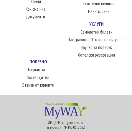
данни
Екзотични почивки
Кои сме ние
Най-търсени
Документи
УСЛУГИ
Самолетни билети
Застраховка Отмяна на пътуване
Ваучер за подарък
Хотелски резервации
ПОЛЕЗНО
Пътувам за.....
Пътеводител
Отзиви от клиенти
ЛИЦЕНЗ за туроператор
и турагент № РК-01-7582