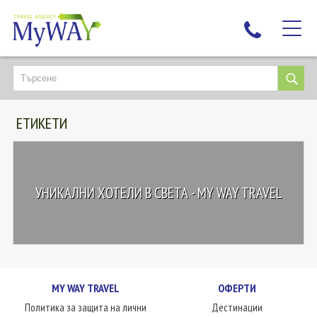
НАЙ-ТЪРСЕНИ
ДЕСТИНАЦИИ
ЕТИКЕТИ
ЕКЗОТИЧНИ ПОЧИВКИ
TAILOR MADE
КРУИЗИ
УНИКАЛНИ ХОТЕЛИ В СВЕТА - MY WAY TRAVEL
НОВА ГОДИНА
ПЪТУВАЙТЕ С ДЕЦА
ЛЮБОПИТНО
ЗА НАС
MY WAY TRAVEL
ОФЕРТИ
КОНТАКТИ
Политика за защита на лични
Дестинации