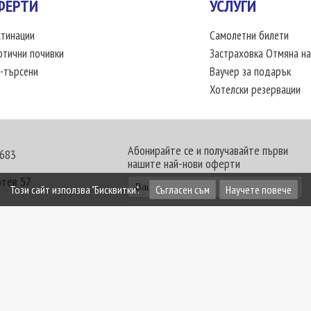
ФЕРТИ
УСЛУГИ
тинации
Самолетни билети
отични почивки
Застраховка Отмяна на
-търсени
Ваучер за подарък
Хотелски резервации
Абонирайте се и получавайте първи
 683
нашите най-нови оферти
отев 57
Този сайт използва "Бисквитки".
Съгласен съм
Научете повече
30 - 18:00 часа
те офиси. Обявените цени в USD (щатски долар)
лащат към туроператора в лева.