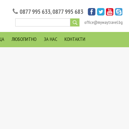
0877 995 633
,
0877 995 683
office@mywaytravel.bg
ЦА
ЛЮБОПИТНО
ЗА НАС
КОНТАКТИ