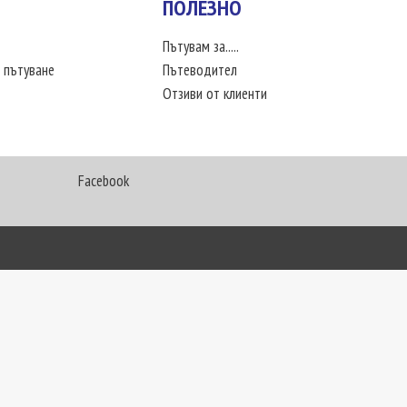
ПОЛЕЗНО
Пътувам за.....
 пътуване
Пътеводител
Отзиви от клиенти
Facebook
My Way Travel © 2016. Всички права запазени