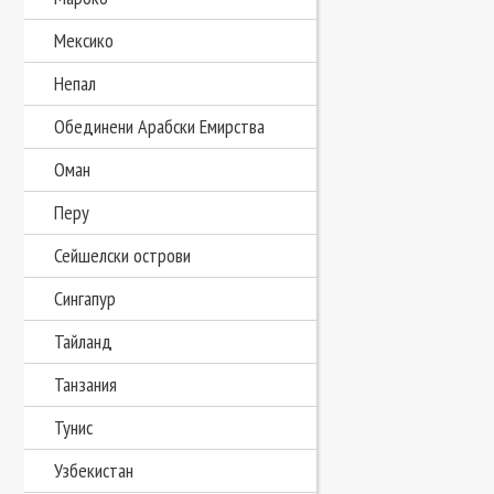
Мексико
Непал
Обединени Арабски Емирства
Оман
Перу
Сейшелски острови
Сингапур
Тайланд
Танзания
Тунис
Узбекистан