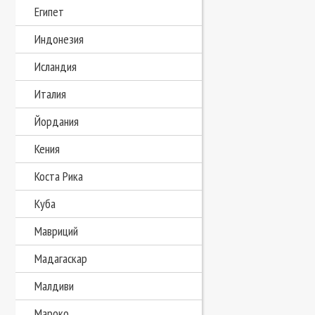
Египет
Индонезия
Исландия
Италия
Йордания
Кения
Коста Рика
Куба
Мавриций
Мадагаскар
Малдиви
Мароко