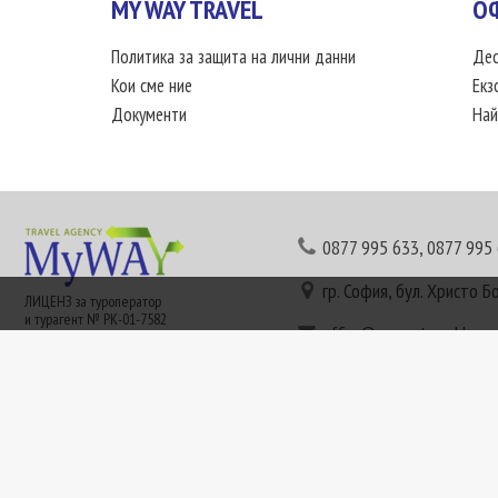
MY WAY TRAVEL
О
Политика за защита на лични данни
Дес
Кои сме ние
Екз
Документи
Най
0877 995 633
,
0877 995
гр. София, бул. Христо Б
ЛИЦЕНЗ за туроператор
и турагент № РК-01-7582
office@mywaytravel.bg
Понеделник - петък: 09:
Този сайт е рекламен. Информация съгласно чл. 80 от ЗТ може да получите в наши
или € (евро) се заплащат по централния курс на БНБ в деня на плащането и се зап