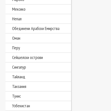
Мексико
Непал
Обединени Арабски Емирства
Оман
Перу
Сейшелски острови
Сингапур
Тайланд
Танзания
Тунис
Узбекистан