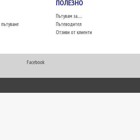
ПОЛЕЗНО
Пътувам за.....
 пътуване
Пътеводител
Отзиви от клиенти
Facebook
My Way Travel © 2016. Всички права запазени