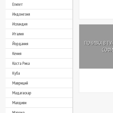
Египет
Индонезия
Исландия
Италия
ПОЧИВКА В ТУ
Йордания
СОФИЯ
Кения
Коста Рика
Куба
Мавриций
Мадагаскар
Малдиви
Мароко