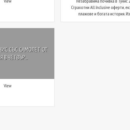
View
Незабравима почивка в Тунис 
Страхотни All Inclusive оферти, е
плажове и богата история. Изб
НИС СЪС САМОЛЕТ ОТ
 В ЧЕТВЪР...
View