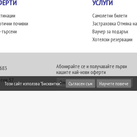
ФЕРТИ
УСЛУГИ
тинации
Самолетни билети
отични почивки
Застраховка Отмяна на
-търсени
Ваучер за подарък
Хотелски резервации
Абонирайте се и получавайте първи
 683
нашите най-нови оферти
отев 57
Този сайт използва "Бисквитки".
Съгласен съм
Научете повече
30 - 18:00 часа
те офиси. Обявените цени в USD (щатски долар)
лащат към туроператора в лева.