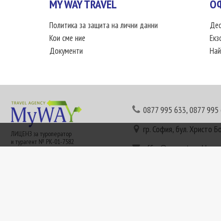
MY WAY TRAVEL
О
Политика за защита на лични данни
Дес
Кои сме ние
Екз
Документи
Най
0877 995 633
,
0877 995
гр. София, бул. Христо Б
ЛИЦЕНЗ за туроператор
и турагент № РК-01-7582
office@mywaytravel.bg
Понеделник - петък: 09:
Този сайт е рекламен. Информация съгласно чл. 80 от ЗТ може да получите в наши
или € (евро) се заплащат по централния курс на БНБ в деня на плащането и се зап