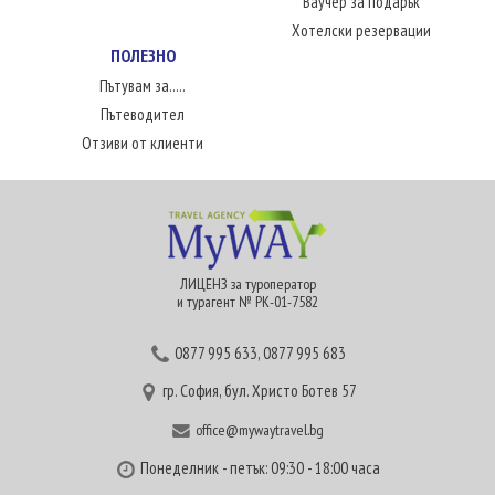
Ваучер за подарък
Хотелски резервации
ПОЛЕЗНО
Пътувам за.....
Пътеводител
Отзиви от клиенти
ЛИЦЕНЗ за туроператор
и турагент № РК-01-7582
0877 995 633
,
0877 995 683
гр. София, бул. Христо Ботев 57
office@mywaytravel.bg
Понеделник - петък: 09:30 - 18:00 часа