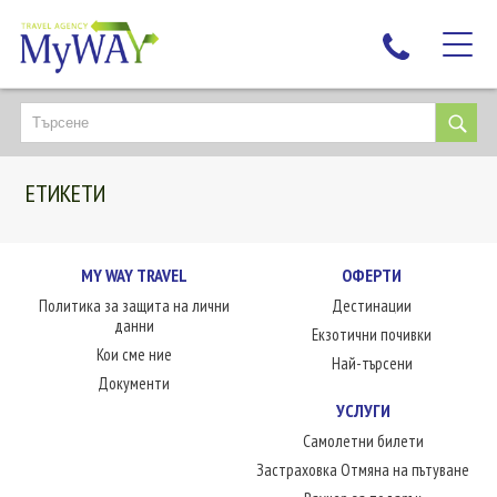
НАЙ-ТЪРСЕНИ
ДЕСТИНАЦИИ
ЕТИКЕТИ
ЕКЗОТИЧНИ ПОЧИВКИ
TAILOR MADE
КРУИЗИ
MY WAY TRAVEL
ОФЕРТИ
Политика за защита на лични
Дестинации
НОВА ГОДИНА
данни
Екзотични почивки
ПЪТУВАЙТЕ С ДЕЦА
Кои сме ние
Най-търсени
ЛЮБОПИТНО
Документи
УСЛУГИ
ЗА НАС
Самолетни билети
КОНТАКТИ
Застраховка Отмяна на пътуване