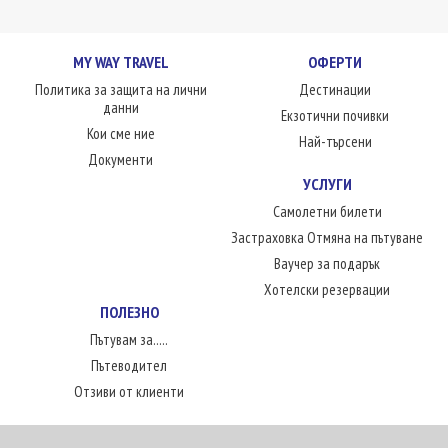
MY WAY TRAVEL
ОФЕРТИ
Политика за защита на лични
Дестинации
данни
Екзотични почивки
Кои сме ние
Най-търсени
Документи
УСЛУГИ
Самолетни билети
Застраховка Отмяна на пътуване
Ваучер за подарък
Хотелски резервации
ПОЛЕЗНО
Пътувам за.....
Пътеводител
Отзиви от клиенти