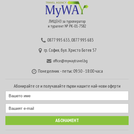
ЛИЦЕНЗ за туроператор
и турагент № РК-01-7582
0877 995 633
,
0877 995 683
гр. София, бул. Христо Ботев 57
office@mywaytravel.bg
Понеделник - петък: 09:30 - 18:00 часа
Абонирайте се и получавайте първи нашите най-нови оферти