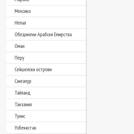
Мексико
Непал
Обединени Арабски Емирства
Оман
Перу
Сейшелски острови
Сингапур
Тайланд
Танзания
Тунис
Узбекистан