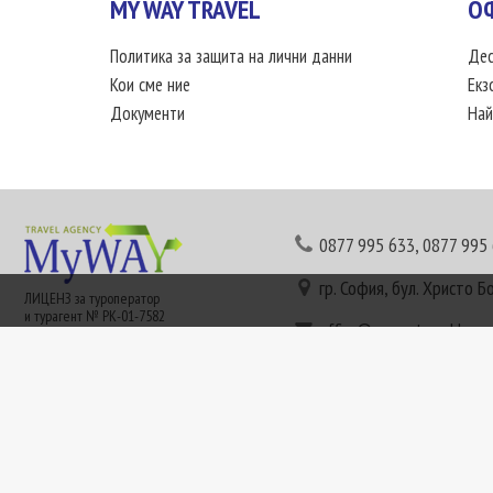
MY WAY TRAVEL
О
Политика за защита на лични данни
Дес
Кои сме ние
Екз
Документи
Най
0877 995 633
,
0877 995
гр. София, бул. Христо Б
ЛИЦЕНЗ за туроператор
и турагент № РК-01-7582
office@mywaytravel.bg
Понеделник - петък: 09:
Този сайт е рекламен. Информация съгласно чл. 80 от ЗТ може да получите в наши
или € (евро) се заплащат по централния курс на БНБ в деня на плащането и се зап