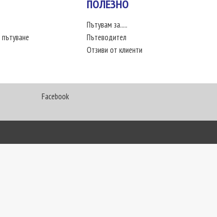
ПОЛЕЗНО
Пътувам за.....
 пътуване
Пътеводител
Отзиви от клиенти
Facebook
My Way Travel © 2016. Всички права запазени