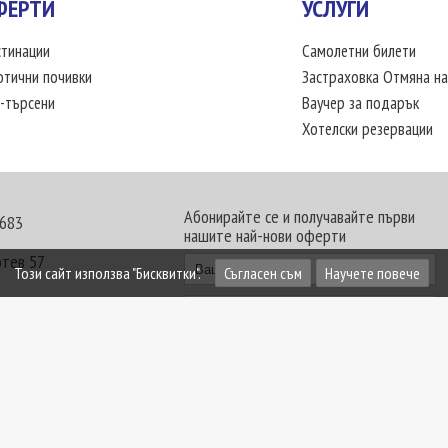
ФЕРТИ
УСЛУГИ
тинации
Самолетни билети
отични почивки
Застраховка Отмяна на
-търсени
Ваучер за подарък
Хотелски резервации
Абонирайте се и получавайте първи
 683
нашите най-нови оферти
отев 57
Този сайт използва "Бисквитки".
Съгласен съм
Научете повече
30 - 18:00 часа
те офиси. Обявените цени в USD (щатски долар)
лащат към туроператора в лева.