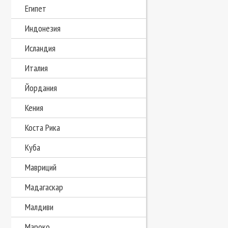
Египет
Индонезия
Исландия
Италия
Йордания
Кения
Коста Рика
Куба
Мавриций
Мадагаскар
Малдиви
Мароко