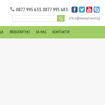
0877 995 633
,
0877 995 683
office@mywaytravel.bg
ЦА
ЛЮБОПИТНО
ЗА НАС
КОНТАКТИ