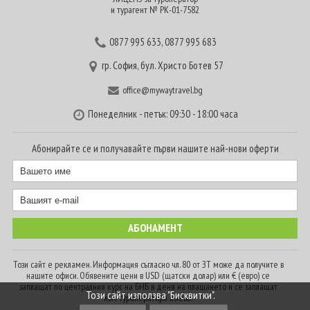
и турагент № РК-01-7582
0877 995 633
,
0877 995 683
гр. София, бул. Христо Ботев 57
office@mywaytravel.bg
Понеделник - петък: 09:30 - 18:00 часа
Абонирайте се и получавайте първи нашите най-нови оферти
Този сайт е рекламен. Информация съгласно чл. 80 от ЗТ може да получите в
нашите офиси. Обявените цени в USD (щатски долар) или € (евро) се
заплащат по централния курс на БНБ в деня на плащането и се заплащат
Този сайт използва "Бисквитки".
към туроператора в лева.