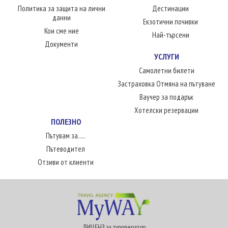
Политика за защита на лични
Дестинации
данни
Екзотични почивки
Кои сме ние
Най-търсени
Документи
УСЛУГИ
Самолетни билети
Застраховка Отмяна на пътуване
Ваучер за подарък
Хотелски резервации
ПОЛЕЗНО
Пътувам за.....
Пътеводител
Отзиви от клиенти
ЛИЦЕНЗ за туроператор