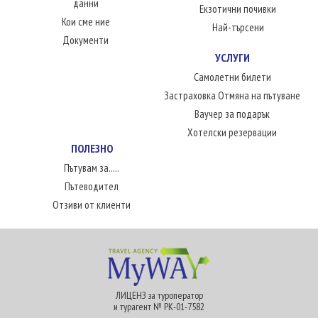
данни
Екзотични почивки
Кои сме ние
Най-търсени
Документи
УСЛУГИ
Самолетни билети
Застраховка Отмяна на пътуване
Ваучер за подарък
Хотелски резервации
ПОЛЕЗНО
Пътувам за.....
Пътеводител
Отзиви от клиенти
ЛИЦЕНЗ за туроператор
и турагент № РК-01-7582