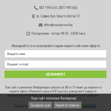
0877 995 633
,
0877 995 683
гр. София, бул. Христо Ботев 57
office@mywaytravel.bg
Понеделник - петък: 09:30 - 18:00 часа
Абонирайте се и получавайте първи нашите най-нови оферти
Този сайт е рекламен. Информация съгласно чл. 80 от ЗТ може да получите в
нашите офиси. Обявените цени в USD (щатски долар) или € (евро) се
заплащат по централния курс на БНБ в деня на плащането и се заплащат
Този сайт използва "Бисквитки".
към туроператора в лева.
Съгласен съм
Научете повече
My Way Travel © 2016. Всички права запазени