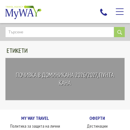
НАЙ-ТЪРСЕНИ
ДЕСТИНАЦИИ
ЕТИКЕТИ
ЕКЗОТИЧНИ ПОЧИВКИ
TAILOR MADE
КРУИЗИ
ПОЧИВКА В ДОМИНИКАНА 2026/2027, ПУНТА
НОВА ГОДИНА
КАНА
ПЪТУВАЙТЕ С ДЕЦА
ЛЮБОПИТНО
ЗА НАС
MY WAY TRAVEL
ОФЕРТИ
КОНТАКТИ
Политика за защита на лични
Дестинации