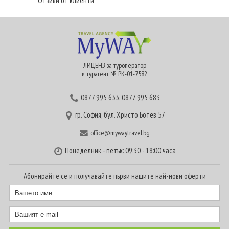
Отзиви от клиенти
ЛИЦЕНЗ за туроператор
и турагент № РК-01-7582
0877 995 633
,
0877 995 683
гр. София, бул. Христо Ботев 57
office@mywaytravel.bg
Понеделник - петък: 09:30 - 18:00 часа
Абонирайте се и получавайте първи нашите най-нови оферти