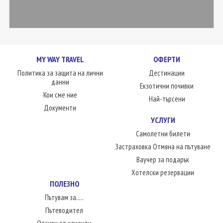
MY WAY TRAVEL
ОФЕРТИ
Политика за защита на лични
Дестинации
данни
Екзотични почивки
Кои сме ние
Най-търсени
Документи
УСЛУГИ
Самолетни билети
Застраховка Отмяна на пътуване
Ваучер за подарък
Хотелски резервации
ПОЛЕЗНО
Пътувам за.....
Пътеводител