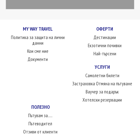
MY WAY TRAVEL
ОФЕРТИ
Политика за защита на лични
Дестинации
данни
Екзотични почивки
Кои сме ние
Най-търсени
Документи
УСЛУГИ
Самолетни билети
Застраховка Отмяна на пътуване
Ваучер за подарък
Хотелски резервации
ПОЛЕЗНО
Пътувам за.....
Пътеводител
Отзиви от клиенти