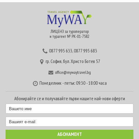
ЛИЦЕНЗ за туроператор
и турагент № РК-01-7582
0877 995 633
,
0877 995 683
гр. София, бул. Христо Ботев 57
office@mywaytravel.bg
Понеделник - петък: 09:30 - 18:00 часа
Абонирайте се и получавайте първи нашите най-нови оферти