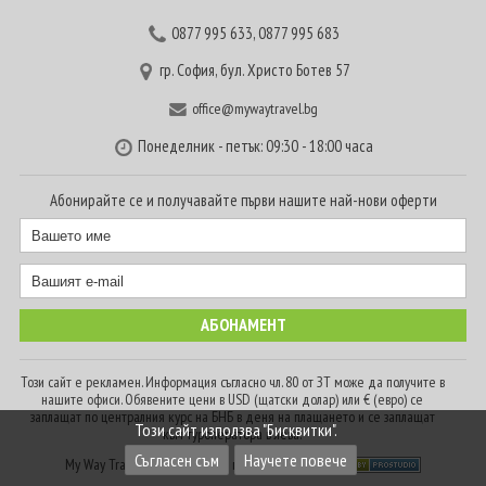
0877 995 633
,
0877 995 683
гр. София, бул. Христо Ботев 57
office@mywaytravel.bg
Понеделник - петък: 09:30 - 18:00 часа
Абонирайте се и получавайте първи нашите най-нови оферти
Този сайт е рекламен. Информация съгласно чл. 80 от ЗТ може да получите в
нашите офиси. Обявените цени в USD (щатски долар) или € (евро) се
заплащат по централния курс на БНБ в деня на плащането и се заплащат
Този сайт използва "Бисквитки".
към туроператора в лева.
Съгласен съм
Научете повече
My Way Travel © 2016. Всички права запазени