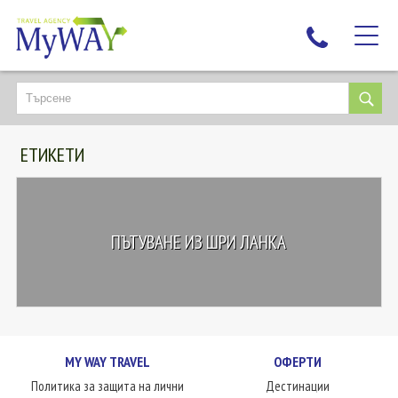
НАЙ-ТЪРСЕНИ
ДЕСТИНАЦИИ
ЕТИКЕТИ
ЕКЗОТИЧНИ ПОЧИВКИ
TAILOR MADE
КРУИЗИ
ПЪТУВАНЕ ИЗ ШРИ ЛАНКА
НОВА ГОДИНА
ПЪТУВАЙТЕ С ДЕЦА
ЛЮБОПИТНО
ЗА НАС
MY WAY TRAVEL
ОФЕРТИ
КОНТАКТИ
Политика за защита на лични
Дестинации