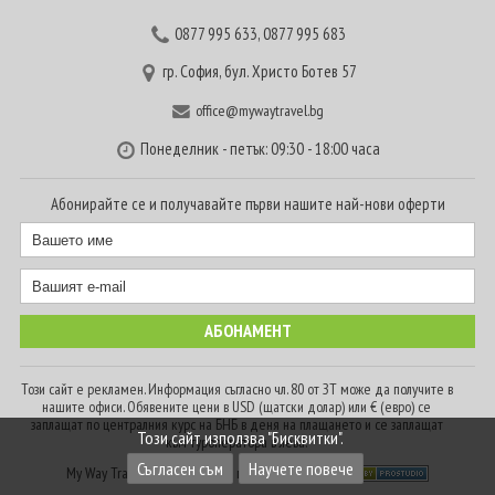
0877 995 633
,
0877 995 683
гр. София, бул. Христо Ботев 57
office@mywaytravel.bg
Понеделник - петък: 09:30 - 18:00 часа
Абонирайте се и получавайте първи нашите най-нови оферти
Този сайт е рекламен. Информация съгласно чл. 80 от ЗТ може да получите в
нашите офиси. Обявените цени в USD (щатски долар) или € (евро) се
заплащат по централния курс на БНБ в деня на плащането и се заплащат
Този сайт използва "Бисквитки".
към туроператора в лева.
Съгласен съм
Научете повече
My Way Travel © 2016. Всички права запазени