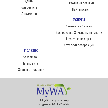
данни
Екзотични почивки
Кои сме ние
Най-търсени
Документи
УСЛУГИ
Самолетни билети
Застраховка Отмяна на пътуване
Ваучер за подарък
Хотелски резервации
ПОЛЕЗНО
Пътувам за.....
Пътеводител
Отзиви от клиенти
ЛИЦЕНЗ за туроператор
и турагент № РК-01-7582