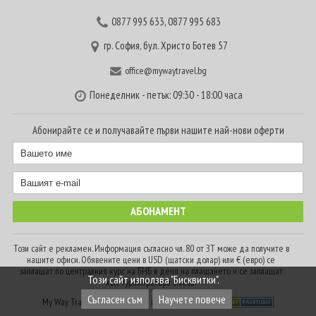
0877 995 633
,
0877 995 683
гр. София, бул. Христо Ботев 57
office@mywaytravel.bg
Понеделник - петък: 09:30 - 18:00 часа
Абонирайте се и получавайте първи нашите най-нови оферти
Този сайт е рекламен. Информация съгласно чл. 80 от ЗТ може да получите в
нашите офиси. Обявените цени в USD (щатски долар) или € (евро) се
заплащат по централния курс на БНБ в деня на плащането и се заплащат
Този сайт използва "Бисквитки".
към туроператора в лева.
Съгласен съм
Научете повече
My Way Travel © 2016. Всички права запазени