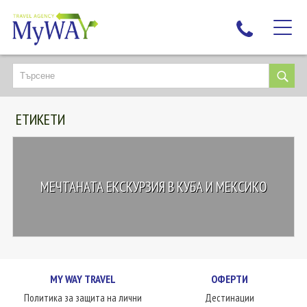
НАЙ-ТЪРСЕНИ
ДЕСТИНАЦИИ
ЕТИКЕТИ
ЕКЗОТИЧНИ ПОЧИВКИ
TAILOR MADE
КРУИЗИ
МЕЧТАНАТА ЕКСКУРЗИЯ В КУБА И МЕКСИКО
НОВА ГОДИНА
ПЪТУВАЙТЕ С ДЕЦА
ЛЮБОПИТНО
ЗА НАС
MY WAY TRAVEL
ОФЕРТИ
КОНТАКТИ
Политика за защита на лични
Дестинации