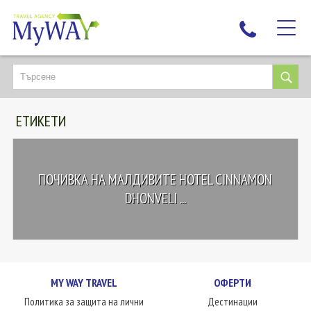
НАЙ-ТЪРСЕНИ
ДЕСТИНАЦИИ
ЕТИКЕТИ
ЕКЗОТИЧНИ ПОЧИВКИ
TAILOR MADE
КРУИЗИ
ПОЧИВКА НА МАЛДИВИТЕ HOTEL CINNAMON
НОВА ГОДИНА
DHONVELI ...
ПЪТУВАЙТЕ С ДЕЦА
ЛЮБОПИТНО
ЗА НАС
MY WAY TRAVEL
ОФЕРТИ
КОНТАКТИ
Политика за защита на лични
Дестинации