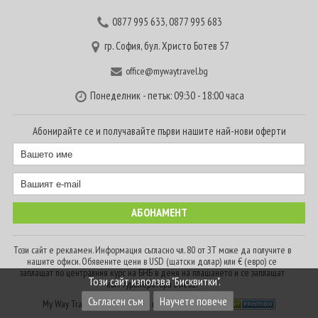
0877 995 633
,
0877 995 683
гр. София, бул. Христо Ботев 57
office@mywaytravel.bg
Понеделник - петък: 09:30 - 18:00 часа
Абонирайте се и получавайте първи нашите най-нови оферти
Този сайт е рекламен. Информация съгласно чл. 80 от ЗТ може да получите в
нашите офиси. Обявените цени в USD (щатски долар) или € (евро) се
заплащат по централния курс на БНБ в деня на плащането и се заплащат
Този сайт използва "Бисквитки".
към туроператора в лева.
Съгласен съм
Научете повече
My Way Travel © 2016. Всички права запазени