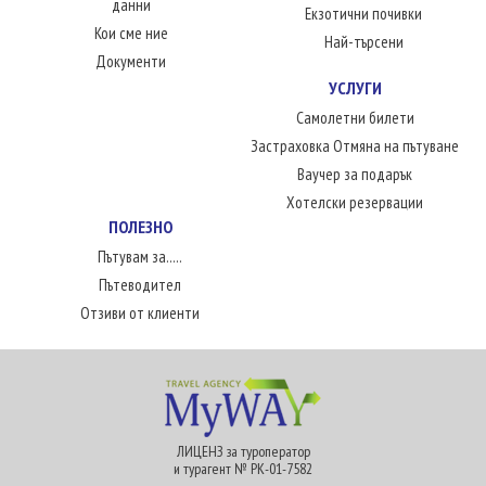
данни
Екзотични почивки
Кои сме ние
Най-търсени
Документи
УСЛУГИ
Самолетни билети
Застраховка Отмяна на пътуване
Ваучер за подарък
Хотелски резервации
ПОЛЕЗНО
Пътувам за.....
Пътеводител
Отзиви от клиенти
ЛИЦЕНЗ за туроператор
и турагент № РК-01-7582