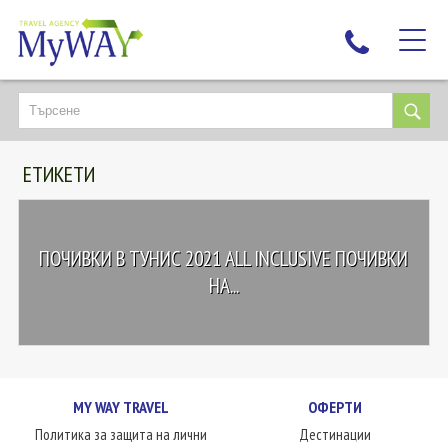
НАЙ-ТЪРСЕНИ
ДЕСТИНАЦИИ
ЕТИКЕТИ
ЕКЗОТИЧНИ ПОЧИВКИ
TAILOR MADE
КРУИЗИ
ПОЧИВКИ В ТУНИС 2021 ALL INCLUSIVE ПОЧИВКИ
НОВА ГОДИНА
НА...
ПЪТУВАЙТЕ С ДЕЦА
ЛЮБОПИТНО
ЗА НАС
MY WAY TRAVEL
ОФЕРТИ
КОНТАКТИ
Политика за защита на лични
Дестинации