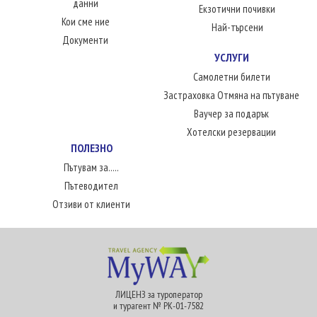
данни
Екзотични почивки
Кои сме ние
Най-търсени
Документи
УСЛУГИ
Самолетни билети
Застраховка Отмяна на пътуване
Ваучер за подарък
Хотелски резервации
ПОЛЕЗНО
Пътувам за.....
Пътеводител
Отзиви от клиенти
ЛИЦЕНЗ за туроператор
и турагент № РК-01-7582