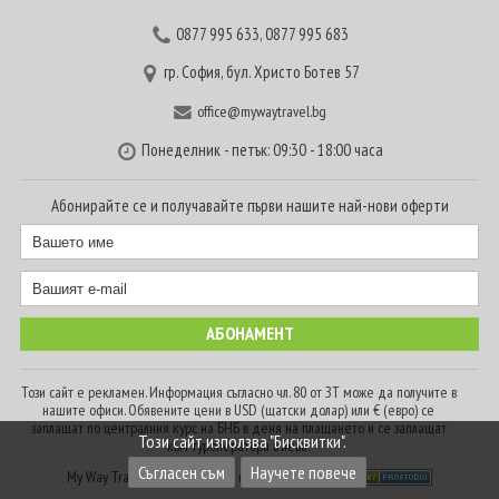
0877 995 633
,
0877 995 683
гр. София, бул. Христо Ботев 57
office@mywaytravel.bg
Понеделник - петък: 09:30 - 18:00 часа
Абонирайте се и получавайте първи нашите най-нови оферти
Този сайт е рекламен. Информация съгласно чл. 80 от ЗТ може да получите в
нашите офиси. Обявените цени в USD (щатски долар) или € (евро) се
заплащат по централния курс на БНБ в деня на плащането и се заплащат
Този сайт използва "Бисквитки".
към туроператора в лева.
Съгласен съм
Научете повече
My Way Travel © 2016. Всички права запазени