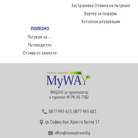
Застраховка Отмяна на пътуване
Ваучер за подарък
Хотелски резервации
ПОЛЕЗНО
Пътувам за.....
Пътеводител
Отзиви от клиенти
ЛИЦЕНЗ за туроператор
и турагент № РК-01-7582
0877 995 633
,
0877 995 683
гр. София, бул. Христо Ботев 57
office@mywaytravel.bg