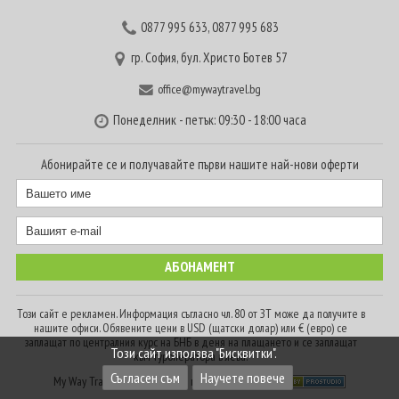
0877 995 633
,
0877 995 683
гр. София, бул. Христо Ботев 57
office@mywaytravel.bg
Понеделник - петък: 09:30 - 18:00 часа
Абонирайте се и получавайте първи нашите най-нови оферти
Този сайт е рекламен. Информация съгласно чл. 80 от ЗТ може да получите в
нашите офиси. Обявените цени в USD (щатски долар) или € (евро) се
заплащат по централния курс на БНБ в деня на плащането и се заплащат
Този сайт използва "Бисквитки".
към туроператора в лева.
Съгласен съм
Научете повече
My Way Travel © 2016. Всички права запазени