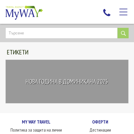
НАЙ-ТЪРСЕНИ
ДЕСТИНАЦИИ
ЕТИКЕТИ
ЕКЗОТИЧНИ ПОЧИВКИ
TAILOR MADE
КРУИЗИ
НОВА ГОДИНА В ДОМИНИКАНА 2025
НОВА ГОДИНА
ПЪТУВАЙТЕ С ДЕЦА
ЛЮБОПИТНО
ЗА НАС
MY WAY TRAVEL
ОФЕРТИ
КОНТАКТИ
Политика за защита на лични
Дестинации