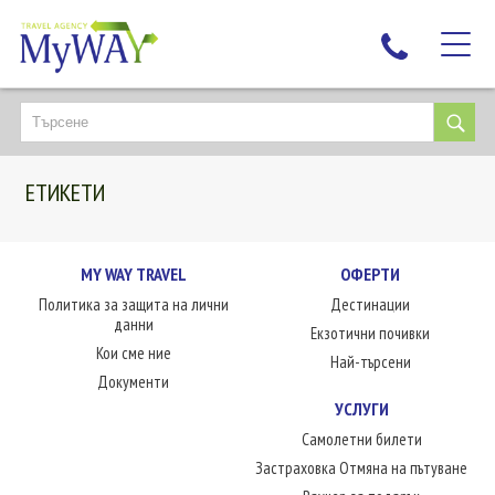
НАЙ-ТЪРСЕНИ
ДЕСТИНАЦИИ
ЕТИКЕТИ
ЕКЗОТИЧНИ ПОЧИВКИ
TAILOR MADE
КРУИЗИ
MY WAY TRAVEL
ОФЕРТИ
Политика за защита на лични
Дестинации
НОВА ГОДИНА
данни
Екзотични почивки
ПЪТУВАЙТЕ С ДЕЦА
Кои сме ние
Най-търсени
ЛЮБОПИТНО
Документи
УСЛУГИ
ЗА НАС
Самолетни билети
КОНТАКТИ
Застраховка Отмяна на пътуване