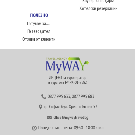
Ваучер за подарък
Хотелски резервации
ПОЛЕЗНО
Пътувам за.....
Пътеводител
Отзиви от клиенти
ЛИЦЕНЗ за туроператор
и турагент № РК-01-7582
0877 995 633
,
0877 995 683
гр. София, бул. Христо Ботев 57
office@mywaytravel.bg
Понеделник - петък: 09:30 - 18:00 часа