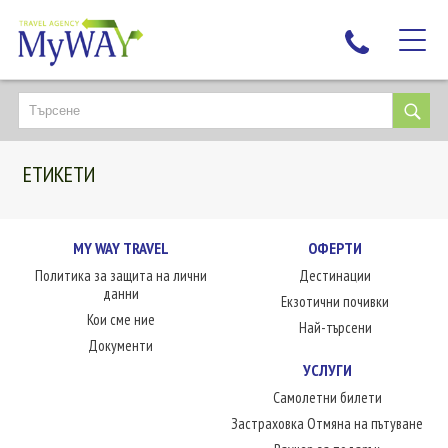
НАЙ-ТЪРСЕНИ
ДЕСТИНАЦИИ
ЕТИКЕТИ
ЕКЗОТИЧНИ ПОЧИВКИ
TAILOR MADE
КРУИЗИ
MY WAY TRAVEL
ОФЕРТИ
Политика за защита на лични
Дестинации
НОВА ГОДИНА
данни
Екзотични почивки
ПЪТУВАЙТЕ С ДЕЦА
Кои сме ние
Най-търсени
ЛЮБОПИТНО
Документи
УСЛУГИ
ЗА НАС
Самолетни билети
КОНТАКТИ
Застраховка Отмяна на пътуване