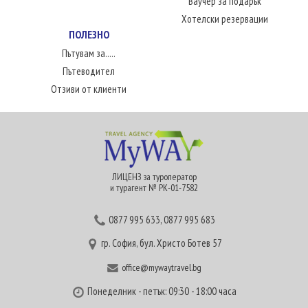
Ваучер за подарък
Хотелски резервации
ПОЛЕЗНО
Пътувам за.....
Пътеводител
Отзиви от клиенти
ЛИЦЕНЗ за туроператор
и турагент № РК-01-7582
0877 995 633
,
0877 995 683
гр. София, бул. Христо Ботев 57
office@mywaytravel.bg
Понеделник - петък: 09:30 - 18:00 часа