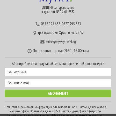
ЛИЦЕНЗ за туроператор
и турагент № РК-01-7582
0877 995 633
,
0877 995 683
гр. София, бул. Христо Ботев 57
office@mywaytravel.bg
Понеделник - петък: 09:30 - 18:00 часа
Абонирайте се и получавайте първи нашите най-нови оферти
Този сайт е рекламен. Информация съгласно чл. 80 от ЗТ може да получите в
нашите офиси. Обявените цени в USD (щатски долар) или € (евро) се
заплащат по централния курс на БНБ в деня на плащането и се заплащат