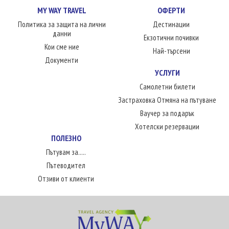
MY WAY TRAVEL
ОФЕРТИ
Политика за защита на лични
Дестинации
данни
Екзотични почивки
Кои сме ние
Най-търсени
Документи
УСЛУГИ
Самолетни билети
Застраховка Отмяна на пътуване
Ваучер за подарък
Хотелски резервации
ПОЛЕЗНО
Пътувам за.....
Пътеводител
Отзиви от клиенти