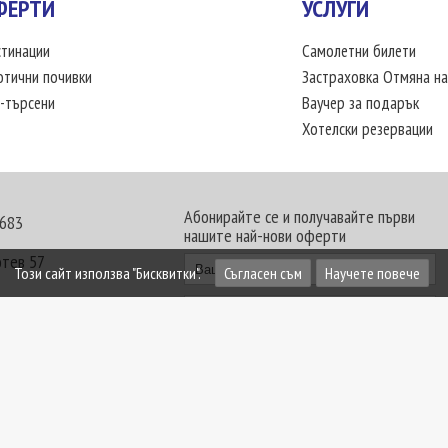
ФЕРТИ
УСЛУГИ
тинации
Самолетни билети
отични почивки
Застраховка Отмяна на
-търсени
Ваучер за подарък
Хотелски резервации
Абонирайте се и получавайте първи
 683
нашите най-нови оферти
отев 57
Този сайт използва "Бисквитки".
Съгласен съм
Научете повече
30 - 18:00 часа
те офиси. Обявените цени в USD (щатски долар)
лащат към туроператора в лева.