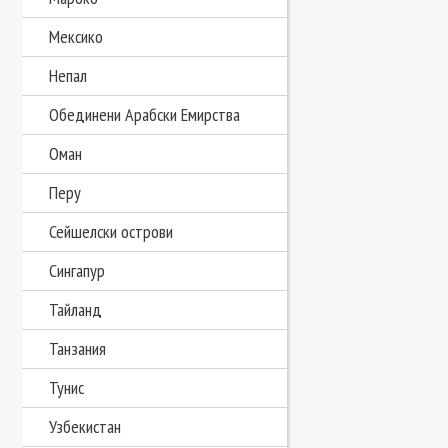
Мексико
Непал
Обединени Арабски Емирства
Оман
Перу
Сейшелски острови
Сингапур
Тайланд
Танзания
Тунис
Узбекистан