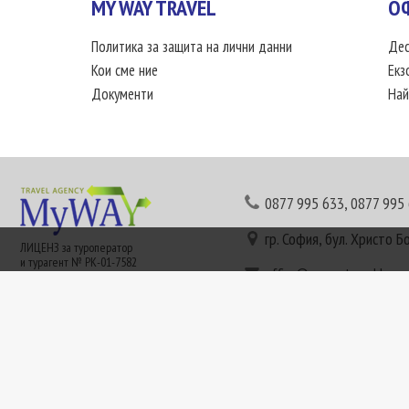
MY WAY TRAVEL
О
Политика за защита на лични данни
Дес
Кои сме ние
Екз
Документи
Най
0877 995 633
,
0877 995
гр. София, бул. Христо Б
ЛИЦЕНЗ за туроператор
и турагент № РК-01-7582
office@mywaytravel.bg
Понеделник - петък: 09:
Този сайт е рекламен. Информация съгласно чл. 80 от ЗТ може да получите в наши
или € (евро) се заплащат по централния курс на БНБ в деня на плащането и се зап