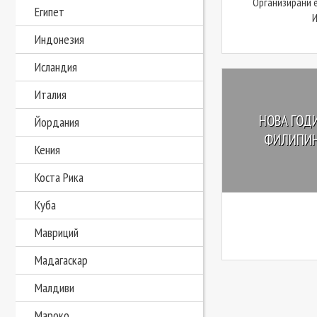
Организирани 
Египет
Индонезия
Исландия
Италия
НОВА ГОДИ
Йордания
ФИЛИПИНИ
Кения
Коста Рика
Куба
Мавриций
Мадагаскар
Малдиви
Мароко