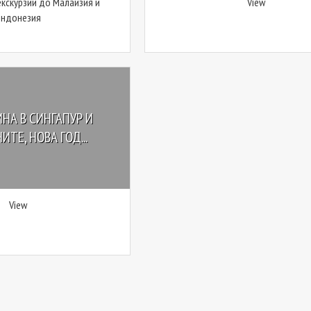
екскурзии до Малайзия и
View
Индонезия
НА В СИНГАПУР И
ТЕ, НОВА ГОД...
View