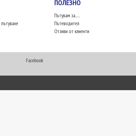
ПОЛЕЗНО
Пътувам за.....
 пътуване
Пътеводител
Отзиви от клиенти
Facebook
My Way Travel © 2016. Всички права запазени