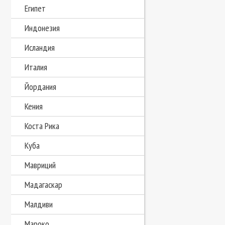
Египет
Индонезия
Исландия
Италия
Йордания
Кения
Коста Рика
Куба
Мавриций
Мадагаскар
Малдиви
Мароко