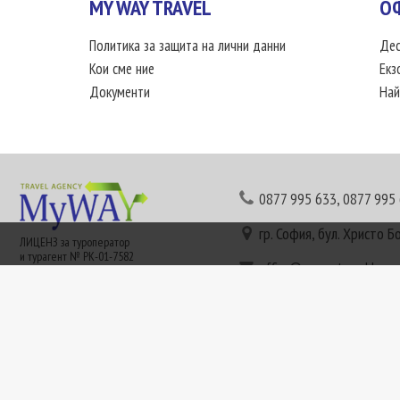
MY WAY TRAVEL
О
Политика за защита на лични данни
Дес
Кои сме ние
Екз
Документи
Най
0877 995 633
,
0877 995
гр. София, бул. Христо Б
ЛИЦЕНЗ за туроператор
и турагент № РК-01-7582
office@mywaytravel.bg
Понеделник - петък: 09:
Този сайт е рекламен. Информация съгласно чл. 80 от ЗТ може да получите в наши
или € (евро) се заплащат по централния курс на БНБ в деня на плащането и се зап