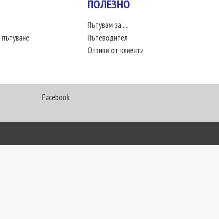
ПОЛЕЗНО
Пътувам за.....
 пътуване
Пътеводител
Отзиви от клиенти
Facebook
My Way Travel © 2016. Всички права запазени