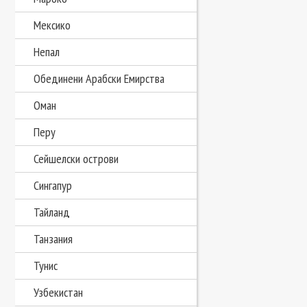
Мексико
Непал
Обединени Арабски Емирства
Оман
Перу
Сейшелски острови
Сингапур
Тайланд
Танзания
Тунис
Узбекистан