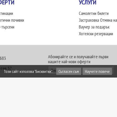
ФЕРТИ
УСЛУГИ
тинации
Самолетни билети
отични почивки
Застраховка Отмяна на
-търсени
Ваучер за подарък
Хотелски резервации
Абонирайте се и получавайте първи
 683
нашите най-нови оферти
отев 57
Този сайт използва "Бисквитки".
Съгласен съм
Научете повече
30 - 18:00 часа
те офиси. Обявените цени в USD (щатски долар)
лащат към туроператора в лева.