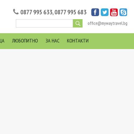
0877 995 633
,
0877 995 683
office@mywaytravel.bg
ЦА
ЛЮБОПИТНО
ЗА НАС
КОНТАКТИ