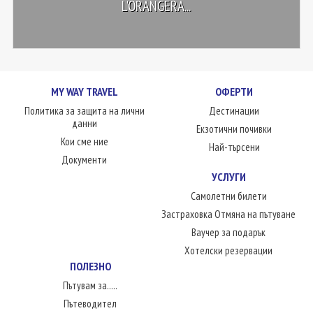
L'ORANGERA...
MY WAY TRAVEL
ОФЕРТИ
Политика за защита на лични
Дестинации
данни
Екзотични почивки
Кои сме ние
Най-търсени
Документи
УСЛУГИ
Самолетни билети
Застраховка Отмяна на пътуване
Ваучер за подарък
Хотелски резервации
ПОЛЕЗНО
Пътувам за.....
Пътеводител