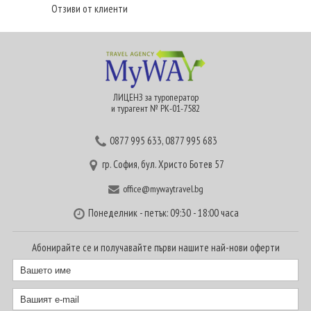
Отзиви от клиенти
ЛИЦЕНЗ за туроператор
и турагент № РК-01-7582
0877 995 633
,
0877 995 683
гр. София, бул. Христо Ботев 57
office@mywaytravel.bg
Понеделник - петък: 09:30 - 18:00 часа
Абонирайте се и получавайте първи нашите най-нови оферти