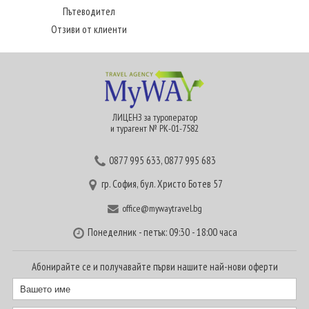
Пътеводител
Отзиви от клиенти
ЛИЦЕНЗ за туроператор
и турагент № РК-01-7582
0877 995 633
,
0877 995 683
гр. София, бул. Христо Ботев 57
office@mywaytravel.bg
Понеделник - петък: 09:30 - 18:00 часа
Абонирайте се и получавайте първи нашите най-нови оферти