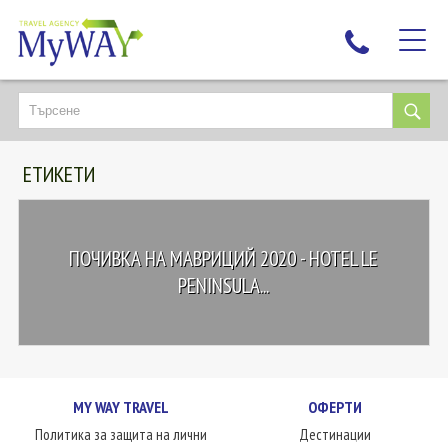
НАЙ-ТЪРСЕНИ
ДЕСТИНАЦИИ
ЕТИКЕТИ
ЕКЗОТИЧНИ ПОЧИВКИ
TAILOR MADE
КРУИЗИ
ПОЧИВКА НА МАВРИЦИЙ 2020 - HOTEL LE
НОВА ГОДИНА
PENINSULA...
ПЪТУВАЙТЕ С ДЕЦА
ЛЮБОПИТНО
ЗА НАС
MY WAY TRAVEL
ОФЕРТИ
КОНТАКТИ
Политика за защита на лични
Дестинации