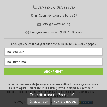
0877 995 633
,
0877 995 683
гр. София, бул. Христо Ботев 57
office@mywaytravel.bg
Понеделник - петък: 09:30 - 18:00 часа
Абонирайте се и получавайте първи нашите най-нови оферти
Този сайт е рекламен. Информация съгласно чл. 80 от ЗТ може да получите в
нашите офиси. Обявените цени в USD (щатски долар) или € (евро) се
заплащат по централния курс на БНБ в деня на плащането и се заплащат
Този сайт използва "Бисквитки".
към туроператора в лева.
Съгласен съм
Научете повече
My Way Travel © 2016. Всички права запазени