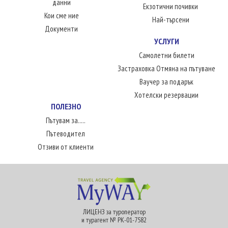
данни
Екзотични почивки
Кои сме ние
Най-търсени
Документи
УСЛУГИ
Самолетни билети
Застраховка Отмяна на пътуване
Ваучер за подарък
Хотелски резервации
ПОЛЕЗНО
Пътувам за.....
Пътеводител
Отзиви от клиенти
ЛИЦЕНЗ за туроператор
и турагент № РК-01-7582