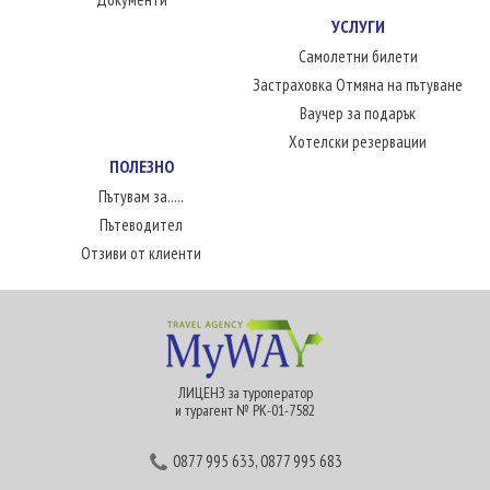
УСЛУГИ
Самолетни билети
Застраховка Отмяна на пътуване
Ваучер за подарък
Хотелски резервации
ПОЛЕЗНО
Пътувам за.....
Пътеводител
Отзиви от клиенти
ЛИЦЕНЗ за туроператор
и турагент № РК-01-7582
0877 995 633
,
0877 995 683