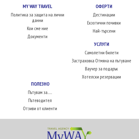
MY WAY TRAVEL
ОФЕРТИ
Политика за защита на лични
Дестинации
данни
Екзотични почивки
Кои сме ние
Най-търсени
Документи
УСЛУГИ
Самолетни билети
Застраховка Отмяна на пътуване
Ваучер за подарък
Хотелски резервации
ПОЛЕЗНО
Пътувам за.....
Пътеводител
Отзиви от клиенти