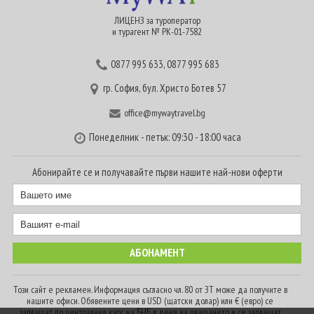
ЛИЦЕНЗ за туроператор
и турагент № РК-01-7582
0877 995 633
,
0877 995 683
гр. София, бул. Христо Ботев 57
office@mywaytravel.bg
Понеделник - петък: 09:30 - 18:00 часа
Абонирайте се и получавайте първи нашите най-нови оферти
Този сайт е рекламен. Информация съгласно чл. 80 от ЗТ може да получите в
нашите офиси. Обявените цени в USD (щатски долар) или € (евро) се
заплащат по централния курс на БНБ в деня на плащането и се заплащат