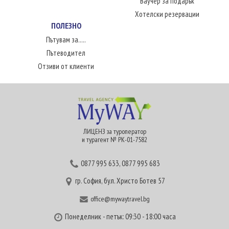
Ваучер за подарък
Хотелски резервации
ПОЛЕЗНО
Пътувам за.....
Пътеводител
Отзиви от клиенти
ЛИЦЕНЗ за туроператор
и турагент № РК-01-7582
0877 995 633
,
0877 995 683
гр. София, бул. Христо Ботев 57
office@mywaytravel.bg
Понеделник - петък: 09:30 - 18:00 часа