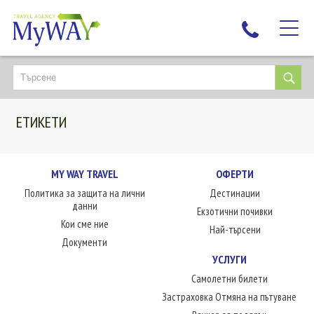
НАЙ-ТЪРСЕНИ
ДЕСТИНАЦИИ
ЕТИКЕТИ
ЕКЗОТИЧНИ ПОЧИВКИ
TAILOR MADE
КРУИЗИ
MY WAY TRAVEL
ОФЕРТИ
Политика за защита на лични
Дестинации
НОВА ГОДИНА
данни
Екзотични почивки
ПЪТУВАЙТЕ С ДЕЦА
Кои сме ние
Най-търсени
ЛЮБОПИТНО
Документи
УСЛУГИ
ЗА НАС
Самолетни билети
КОНТАКТИ
Застраховка Отмяна на пътуване