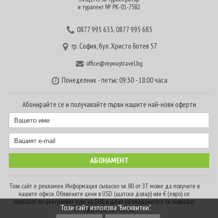
и турагент № РК-01-7582
0877 995 633
,
0877 995 683
гр. София, бул. Христо Ботев 57
office@mywaytravel.bg
Понеделник - петък: 09:30 - 18:00 часа
Абонирайте се и получавайте първи нашите най-нови оферти
Този сайт е рекламен. Информация съгласно чл. 80 от ЗТ може да получите в
нашите офиси. Обявените цени в USD (щатски долар) или € (евро) се
заплащат по централния курс на БНБ в деня на плащането и се заплащат
Този сайт използва "Бисквитки".
към туроператора в лева.