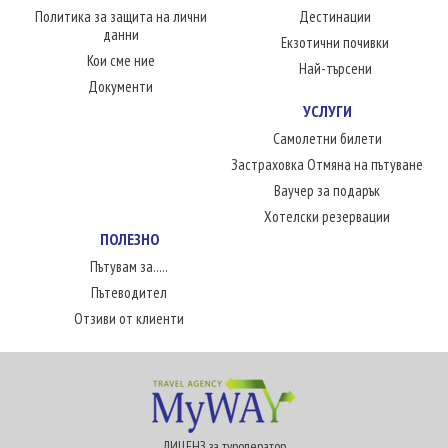
Политика за защита на лични
Дестинации
данни
Екзотични почивки
Кои сме ние
Най-търсени
Документи
УСЛУГИ
Самолетни билети
Застраховка Отмяна на пътуване
Ваучер за подарък
Хотелски резервации
ПОЛЕЗНО
Пътувам за.....
Пътеводител
Отзиви от клиенти
ЛИЦЕНЗ за туроператор