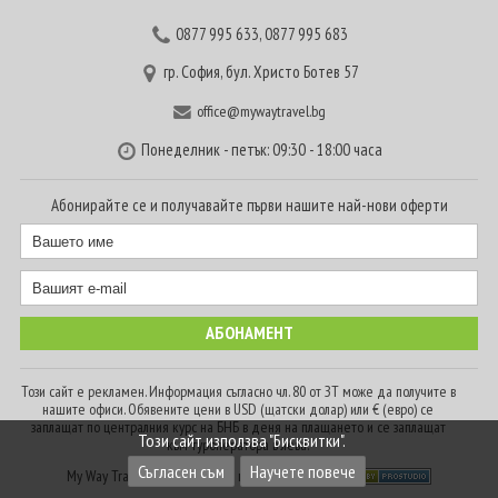
0877 995 633
,
0877 995 683
гр. София, бул. Христо Ботев 57
office@mywaytravel.bg
Понеделник - петък: 09:30 - 18:00 часа
Абонирайте се и получавайте първи нашите най-нови оферти
Този сайт е рекламен. Информация съгласно чл. 80 от ЗТ може да получите в
нашите офиси. Обявените цени в USD (щатски долар) или € (евро) се
заплащат по централния курс на БНБ в деня на плащането и се заплащат
Този сайт използва "Бисквитки".
към туроператора в лева.
Съгласен съм
Научете повече
My Way Travel © 2016. Всички права запазени