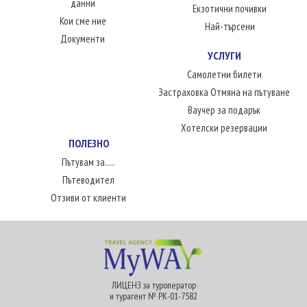
данни
Екзотични почивки
Кои сме ние
Най-търсени
Документи
УСЛУГИ
Самолетни билети
Застраховка Отмяна на пътуване
Ваучер за подарък
Хотелски резервации
ПОЛЕЗНО
Пътувам за.....
Пътеводител
Отзиви от клиенти
ЛИЦЕНЗ за туроператор
и турагент № РК-01-7582