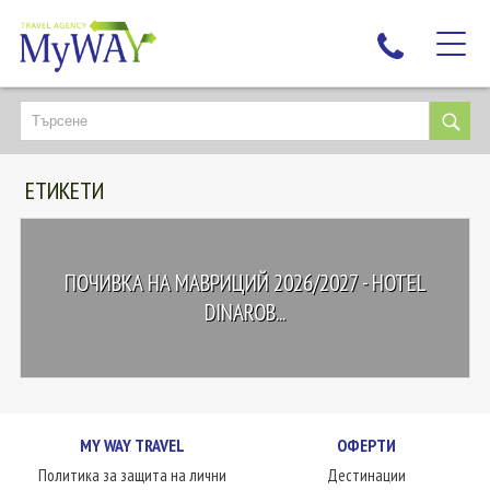
НАЙ-ТЪРСЕНИ
ДЕСТИНАЦИИ
ЕТИКЕТИ
ЕКЗОТИЧНИ ПОЧИВКИ
TAILOR MADE
КРУИЗИ
ПОЧИВКА НА МАВРИЦИЙ 2026/2027 - HOTEL
НОВА ГОДИНА
DINAROB...
ПЪТУВАЙТЕ С ДЕЦА
ЛЮБОПИТНО
ЗА НАС
MY WAY TRAVEL
ОФЕРТИ
КОНТАКТИ
Политика за защита на лични
Дестинации