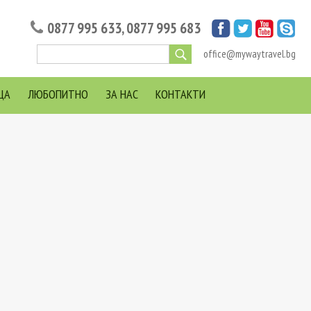
0877 995 633
,
0877 995 683
office@mywaytravel.bg
ЦА
ЛЮБОПИТНО
ЗА НАС
КОНТАКТИ