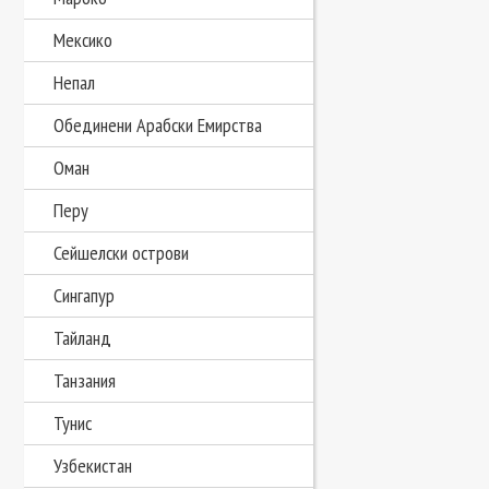
Мексико
Непал
Обединени Арабски Емирства
Оман
Перу
Сейшелски острови
Сингапур
Тайланд
Танзания
Тунис
Узбекистан