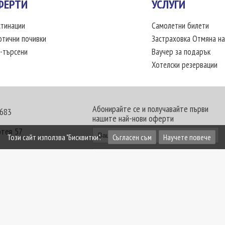
ФЕРТИ
УСЛУГИ
тинации
Самолетни билети
отични почивки
Застраховка Отмяна на
-търсени
Ваучер за подарък
Хотелски резервации
Абонирайте се и получавайте първи
 683
нашите най-нови оферти
отев 57
Този сайт използва "Бисквитки".
Съгласен съм
Научете повече
30 - 18:00 часа
те офиси. Обявените цени в USD (щатски долар)
лащат към туроператора в лева.