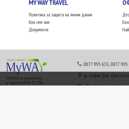
MY WAY TRAVEL
О
Политика за защита на лични данни
Дес
Кои сме ние
Екз
Документи
Най
0877 995 633
,
0877 995
гр. София, бул. Христо Б
ЛИЦЕНЗ за туроператор
и турагент № РК-01-7582
office@mywaytravel.bg
Понеделник - петък: 09:
Този сайт е рекламен. Информация съгласно чл. 80 от ЗТ може да получите в наши
или € (евро) се заплащат по централния курс на БНБ в деня на плащането и се зап