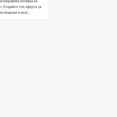
незабравима почивка на
г. Открийте топ оферти за
и плажове и екзо ...