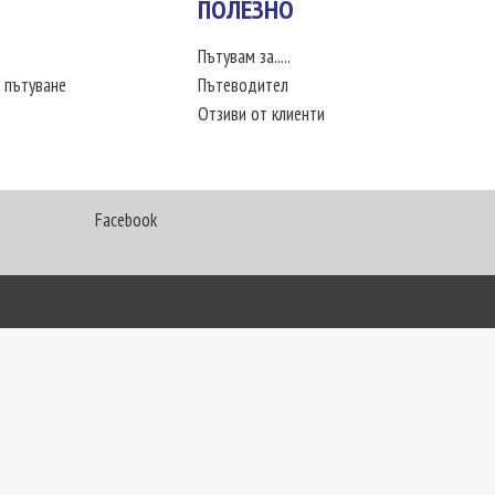
ПОЛЕЗНО
Пътувам за.....
 пътуване
Пътеводител
Отзиви от клиенти
Facebook
My Way Travel © 2016. Всички права запазени