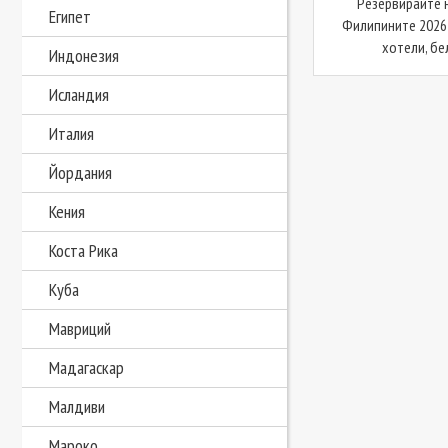
Резервирайте 
Египет
Филипините 2026 
хотели, бел
Индонезия
Исландия
Италия
Йордания
Кения
Коста Рика
Куба
Мавриций
Мадагаскар
Малдиви
Мароко