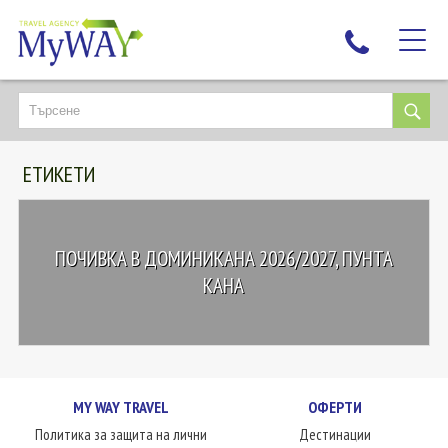
НАЙ-ТЪРСЕНИ
ДЕСТИНАЦИИ
ЕТИКЕТИ
ЕКЗОТИЧНИ ПОЧИВКИ
TAILOR MADE
КРУИЗИ
ПОЧИВКА В ДОМИНИКАНА 2026/2027, ПУНТА
НОВА ГОДИНА
КАНА
ПЪТУВАЙТЕ С ДЕЦА
ЛЮБОПИТНО
ЗА НАС
MY WAY TRAVEL
ОФЕРТИ
КОНТАКТИ
Политика за защита на лични
Дестинации