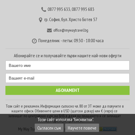
0877 995 633
,
0877 995 683
гр. София, бул. Христо Ботев 57
office@mywaytravel.bg
Понеделник - петък: 09:30 - 18:00 часа
Абонирайте се и получавайте първи нашите най-нови оферти
Този сайт е рекламен. Информация съгласно чл. 80 от ЗТ може да получите в
нашите офиси. Обявените цени в USD (щатски долар) или € (евро) се
заплащат по централния курс на БНБ в деня на плащането и се заплащат
Този сайт използва "Бисквитки".
към туроператора в лева.
Съгласен съм
Научете повече
My Way Travel © 2016. Всички права запазени