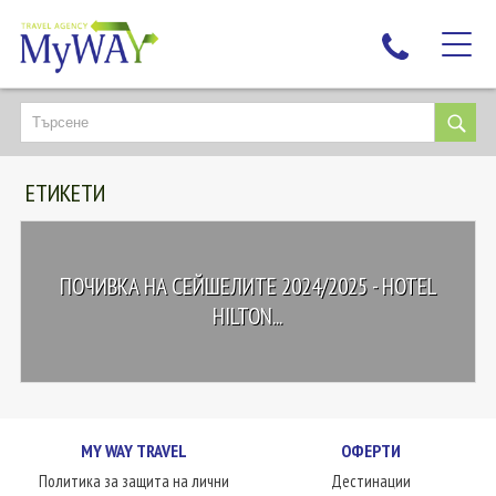
НАЙ-ТЪРСЕНИ
ДЕСТИНАЦИИ
ЕТИКЕТИ
ЕКЗОТИЧНИ ПОЧИВКИ
TAILOR MADE
КРУИЗИ
ПОЧИВКА НА СЕЙШЕЛИТЕ 2024/2025 - HOTEL
НОВА ГОДИНА
HILTON...
ПЪТУВАЙТЕ С ДЕЦА
ЛЮБОПИТНО
ЗА НАС
MY WAY TRAVEL
ОФЕРТИ
КОНТАКТИ
Политика за защита на лични
Дестинации