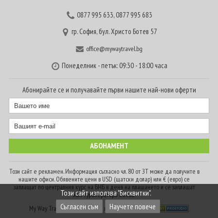
0877 995 633
,
0877 995 683
гр. София, бул. Христо Ботев 57
office@mywaytravel.bg
Понеделник - петък: 09:30 - 18:00 часа
Абонирайте се и получавайте първи нашите най-нови оферти
Този сайт е рекламен. Информация съгласно чл. 80 от ЗТ може да получите в
нашите офиси. Обявените цени в USD (щатски долар) или € (евро) се
заплащат по централния курс на БНБ в деня на плащането и се заплащат
Този сайт използва "Бисквитки".
към туроператора в лева.
Съгласен съм
Научете повече
My Way Travel © 2016. Всички права запазени