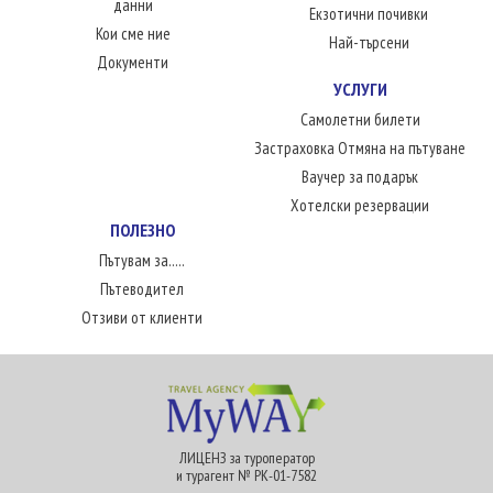
данни
Екзотични почивки
Кои сме ние
Най-търсени
Документи
УСЛУГИ
Самолетни билети
Застраховка Отмяна на пътуване
Ваучер за подарък
Хотелски резервации
ПОЛЕЗНО
Пътувам за.....
Пътеводител
Отзиви от клиенти
ЛИЦЕНЗ за туроператор
и турагент № РК-01-7582