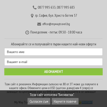
0877 995 633
,
0877 995 683
гр. София, бул. Христо Ботев 57
office@mywaytravel.bg
Понеделник - петък: 09:30 - 18:00 часа
Абонирайте се и получавайте първи нашите най-нови оферти
Този сайт е рекламен. Информация съгласно чл. 80 от ЗТ може да получите в
нашите офиси. Обявените цени в USD (щатски долар) или € (евро) се
заплащат по централния курс на БНБ в деня на плащането и се заплащат
Този сайт използва "Бисквитки".
към туроператора в лева.
Съгласен съм
Научете повече
My Way Travel © 2016. Всички права запазени