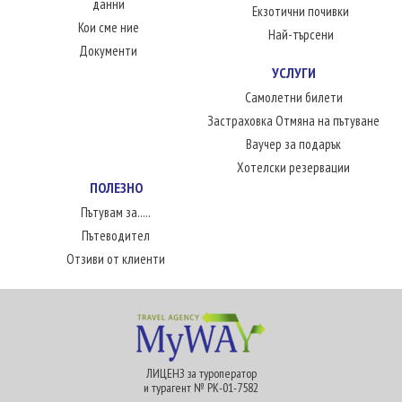
данни
Екзотични почивки
Кои сме ние
Най-търсени
Документи
УСЛУГИ
Самолетни билети
Застраховка Отмяна на пътуване
Ваучер за подарък
Хотелски резервации
ПОЛЕЗНО
Пътувам за.....
Пътеводител
Отзиви от клиенти
ЛИЦЕНЗ за туроператор
и турагент № РК-01-7582