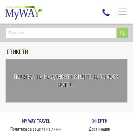
НАЙ-ТЪРСЕНИ
ДЕСТИНАЦИИ
ЕТИКЕТИ
ЕКЗОТИЧНИ ПОЧИВКИ
TAILOR MADE
КРУИЗИ
ПОЧИВКА НА МАЛДИВИТЕ В HOTEL HARD ROCK
НОВА ГОДИНА
HOTEL ...
ПЪТУВАЙТЕ С ДЕЦА
ЛЮБОПИТНО
ЗА НАС
MY WAY TRAVEL
ОФЕРТИ
КОНТАКТИ
Политика за защита на лични
Дестинации