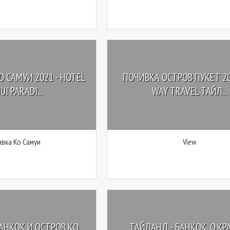
 САМУИ 2021 - HOTEL
ПОЧИВКА ОСТРОВ ПУКЕТ 20
I PARADI...
WAY TRAVEL ТАЙЛ...
вка Ко Самуи
View
АНКОК И ОСТРОВ КО
ТАЙЛАНД - БАНКОК, О.КР