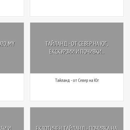
20, MY
ТАЙЛАНД - OТ СЕВЕР НА ЮГ,
ЕКСКУРЗИИ И ПОЧИВКИ...
Тайланд - oт Север на Юг
АБИ И
ЕКЗОТИЧЕН ТАЙЛАНД - ПОЧИВКА НА