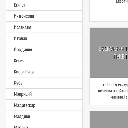
Екзоти
Египет
Индонезия
Исландия
Италия
ЕКСКУРЗИЯ Т
Йордания
ПУКЕТ,
Кения
Коста Рика
Куба
тайланд екску
почивка в тайлан
Мавриций
мнения, la
Мадагаскар
Малдиви
Мароко