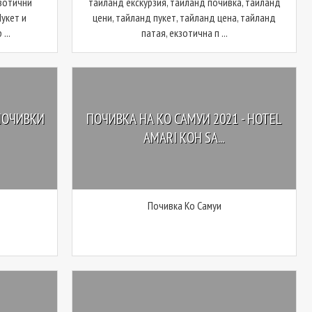
кзотични
тайланд екскурзия, тайланд почивка, тайланд
Пукет и
цени, тайланд пукет, тайланд цена, тайланд
...
патая, екзотична п ...
ПОЧИВКИ
ПОЧИВКА НА КО САМУИ 2021 - HOTEL
AMARI KOH SA...
Почивка Ко Самуи