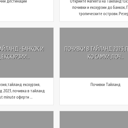
чни дестинации
Открийте магията на Тайланд! Е
почивки и екскурзии до Банкок, 
тропическите острови. Резер 
АЙЛАНД - БАНКОК И
ПОЧИВКИ В ТАЙЛАНД 2023, 
 ЕКСКУРЗИИ...
КО САМУИ, ПОЧ...
рзия,тайланд екскурзия,
Почивки Тайланд
д 2023, почивка в тайланд
st minute оферти ...