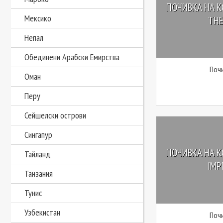
ПОЧИВКА НА КО
Мексико
THE
Непал
Обединени Арабски Емирства
Почи
Оман
Перу
Сейшелски острови
Сингапур
ПОЧИВКА НА КО
Тайланд
IMPI
Танзания
Тунис
Узбекистан
Почи