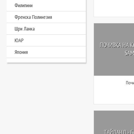
Филипини
Френска Полинезия
Шри Ланка
ЮАР
ПОЧИВКА НА КО
Япония
SAMU
Почи
ТАЙЛАНД - Б