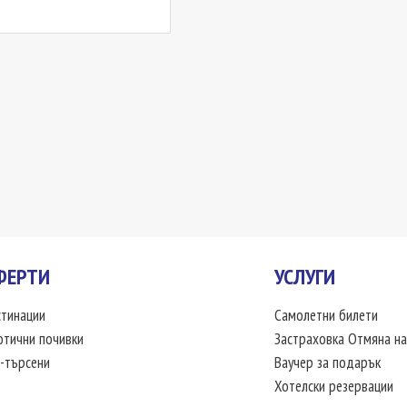
ФЕРТИ
УСЛУГИ
тинации
Самолетни билети
отични почивки
Застраховка Отмяна на
-търсени
Ваучер за подарък
Хотелски резервации