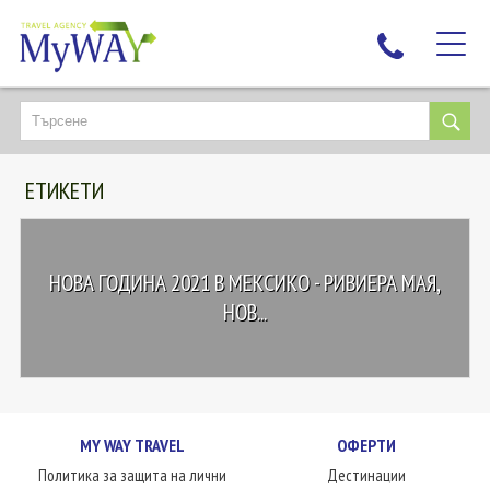
НАЙ-ТЪРСЕНИ
ДЕСТИНАЦИИ
ЕТИКЕТИ
ЕКЗОТИЧНИ ПОЧИВКИ
TAILOR MADE
КРУИЗИ
НОВА ГОДИНА 2021 В МЕКСИКО - РИВИЕРА МАЯ,
НОВА ГОДИНА
НОВ...
ПЪТУВАЙТЕ С ДЕЦА
ЛЮБОПИТНО
ЗА НАС
MY WAY TRAVEL
ОФЕРТИ
КОНТАКТИ
Политика за защита на лични
Дестинации