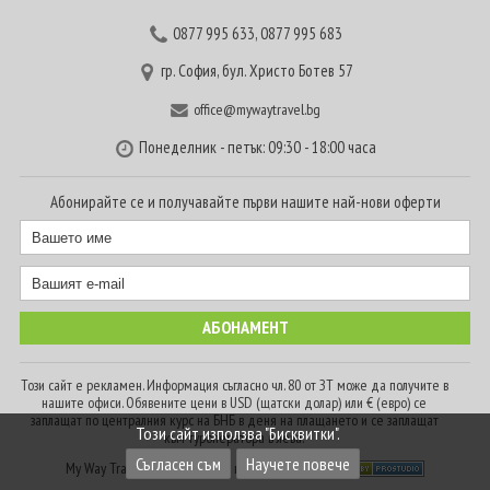
0877 995 633
,
0877 995 683
гр. София, бул. Христо Ботев 57
office@mywaytravel.bg
Понеделник - петък: 09:30 - 18:00 часа
Абонирайте се и получавайте първи нашите най-нови оферти
Този сайт е рекламен. Информация съгласно чл. 80 от ЗТ може да получите в
нашите офиси. Обявените цени в USD (щатски долар) или € (евро) се
заплащат по централния курс на БНБ в деня на плащането и се заплащат
Този сайт използва "Бисквитки".
към туроператора в лева.
Съгласен съм
Научете повече
My Way Travel © 2016. Всички права запазени