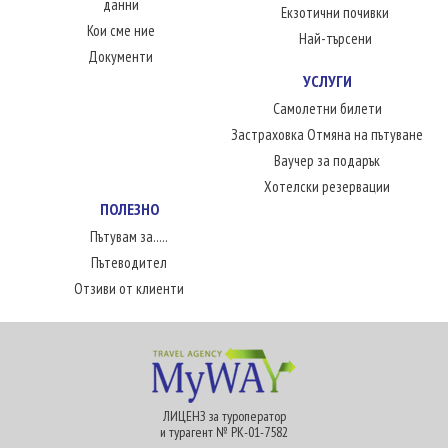
данни
Екзотични почивки
Кои сме ние
Най-търсени
Документи
УСЛУГИ
Самолетни билети
Застраховка Отмяна на пътуване
Ваучер за подарък
Хотелски резервации
ПОЛЕЗНО
Пътувам за.....
Пътеводител
Отзиви от клиенти
ЛИЦЕНЗ за туроператор
и турагент № РК-01-7582