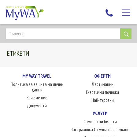
НАЙ-ТЪРСЕНИ
ДЕСТИНАЦИИ
ЕТИКЕТИ
ЕКЗОТИЧНИ ПОЧИВКИ
TAILOR MADE
КРУИЗИ
MY WAY TRAVEL
ОФЕРТИ
Политика за защита на лични
Дестинации
НОВА ГОДИНА
данни
Екзотични почивки
ПЪТУВАЙТЕ С ДЕЦА
Кои сме ние
Най-търсени
ЛЮБОПИТНО
Документи
УСЛУГИ
ЗА НАС
Самолетни билети
КОНТАКТИ
Застраховка Отмяна на пътуване