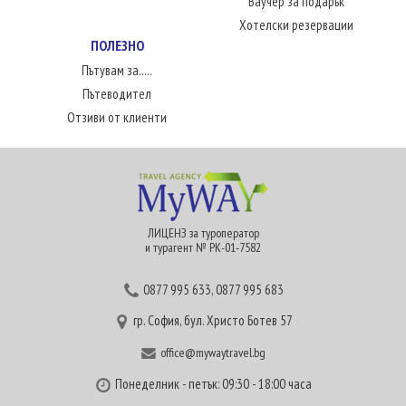
Ваучер за подарък
Хотелски резервации
ПОЛЕЗНО
Пътувам за.....
Пътеводител
Отзиви от клиенти
ЛИЦЕНЗ за туроператор
и турагент № РК-01-7582
0877 995 633
,
0877 995 683
гр. София, бул. Христо Ботев 57
office@mywaytravel.bg
Понеделник - петък: 09:30 - 18:00 часа