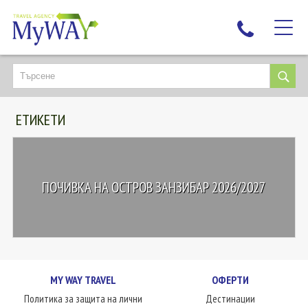
НАЙ-ТЪРСЕНИ
ДЕСТИНАЦИИ
ЕТИКЕТИ
ЕКЗОТИЧНИ ПОЧИВКИ
TAILOR MADE
КРУИЗИ
ПОЧИВКА НА ОСТРОВ ЗАНЗИБАР 2026/2027
НОВА ГОДИНА
ПЪТУВАЙТЕ С ДЕЦА
ЛЮБОПИТНО
ЗА НАС
MY WAY TRAVEL
ОФЕРТИ
КОНТАКТИ
Политика за защита на лични
Дестинации