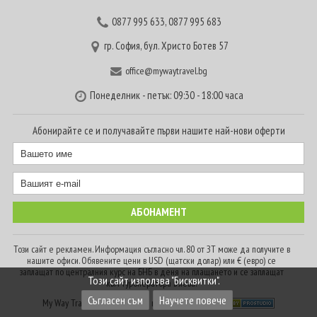
0877 995 633
,
0877 995 683
гр. София, бул. Христо Ботев 57
office@mywaytravel.bg
Понеделник - петък: 09:30 - 18:00 часа
Абонирайте се и получавайте първи нашите най-нови оферти
Този сайт е рекламен. Информация съгласно чл. 80 от ЗТ може да получите в
нашите офиси. Обявените цени в USD (щатски долар) или € (евро) се
заплащат по централния курс на БНБ в деня на плащането и се заплащат
Този сайт използва "Бисквитки".
към туроператора в лева.
Съгласен съм
Научете повече
My Way Travel © 2016. Всички права запазени