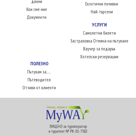
данни
Екзотични почивки
Кои сме ние
Най-търсени
Документи
УСЛУГИ
Самолетни билети
Застраховка Отмяна на пътуване
Ваучер за подарък
Хотелски резервации
ПОЛЕЗНО
Пътувам за.....
Пътеводител
Отзиви от клиенти
ЛИЦЕНЗ за туроператор
и турагент № РК-01-7582