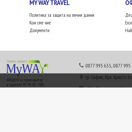
MY WAY TRAVEL
О
Политика за защита на лични данни
Дес
Кои сме ние
Екз
Документи
Най
0877 995 633
,
0877 995
гр. София, бул. Христо Б
ЛИЦЕНЗ за туроператор
и турагент № РК-01-7582
office@mywaytravel.bg
Понеделник - петък: 09:
Този сайт е рекламен. Информация съгласно чл. 80 от ЗТ може да получите в наши
или € (евро) се заплащат по централния курс на БНБ в деня на плащането и се зап