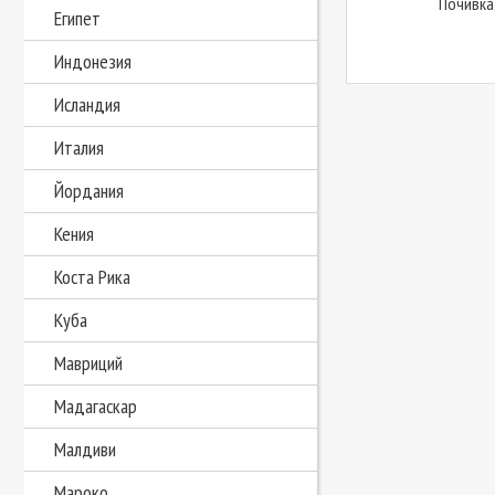
Почивка
Египет
Индонезия
Исландия
Италия
Йордания
Кения
Коста Рика
Куба
Мавриций
Мадагаскар
Малдиви
Мароко