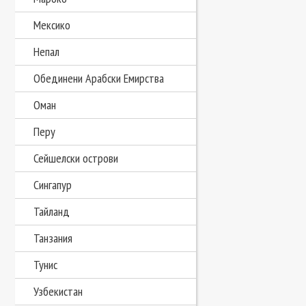
Мексико
Непал
Обединени Арабски Емирства
Оман
Перу
Сейшелски острови
Сингапур
Тайланд
Танзания
Тунис
Узбекистан