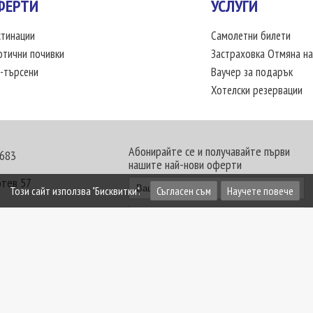
ФЕРТИ
УСЛУГИ
тинации
Самолетни билети
отични почивки
Застраховка Отмяна на
-търсени
Ваучер за подарък
Хотелски резервации
Абонирайте се и получавайте първи
 683
нашите най-нови оферти
отев 57
Този сайт използва "Бисквитки".
Съгласен съм
Научете повече
30 - 18:00 часа
те офиси. Обявените цени в USD (щатски долар)
лащат към туроператора в лева.