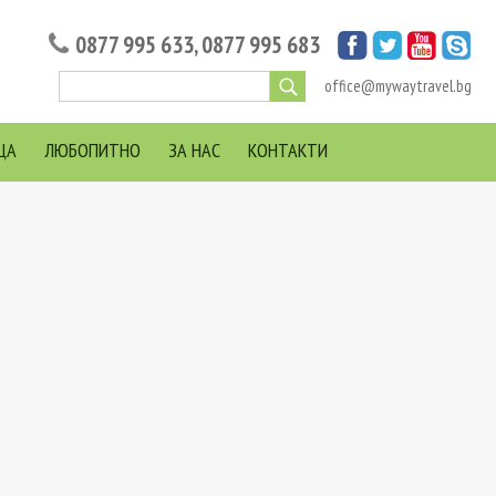
0877 995 633
,
0877 995 683
office@mywaytravel.bg
ЦА
ЛЮБОПИТНО
ЗА НАС
КОНТАКТИ