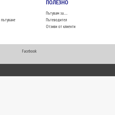
ПОЛЕЗНО
Пътувам за.....
 пътуване
Пътеводител
Отзиви от клиенти
Facebook
My Way Travel © 2016. Всички права запазени