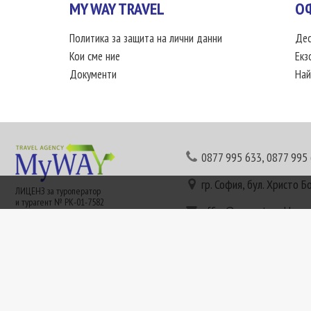
MY WAY TRAVEL
О
Политика за защита на лични данни
Дес
Кои сме ние
Екз
Документи
Най
0877 995 633
,
0877 995
гр. София, бул. Христо Б
ЛИЦЕНЗ за туроператор
и турагент № РК-01-7582
office@mywaytravel.bg
Понеделник - петък: 09:
Този сайт е рекламен. Информация съгласно чл. 80 от ЗТ може да получите в наши
или € (евро) се заплащат по централния курс на БНБ в деня на плащането и се зап