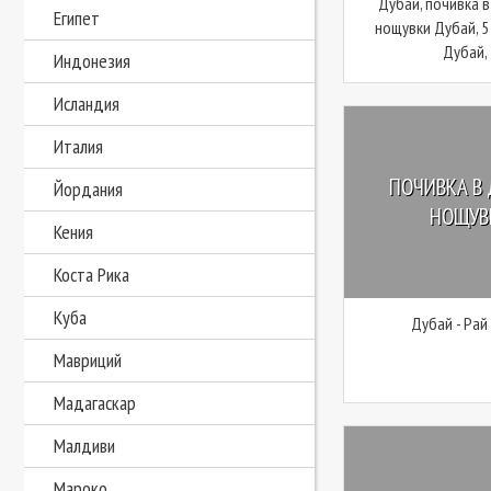
Дубай, почивка в
Египет
нощувки Дубай, 5
Дубай, 
Индонезия
Исландия
Италия
ПОЧИВКА В 
Йордания
НОЩУВК
Кения
Коста Рика
Куба
Дубай - Рай
Мавриций
Мадагаскар
Малдиви
Мароко