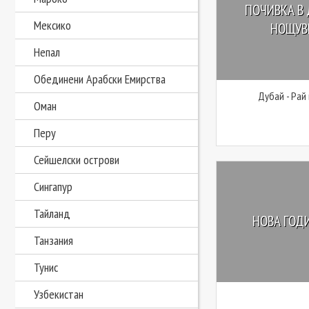
ПОЧИВКА В 
Мексико
НОЩУВК
Непал
Обединени Арабски Емирства
Дубай - Рай
Оман
Перу
Сейшелски острови
Сингапур
Тайланд
НОВА ГОДИ
Танзания
Тунис
Узбекистан