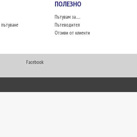
ПОЛЕЗНО
Пътувам за.....
 пътуване
Пътеводител
Отзиви от клиенти
Facebook
My Way Travel © 2016. Всички права запазени