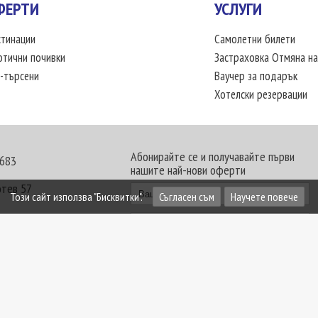
ФЕРТИ
УСЛУГИ
тинации
Самолетни билети
отични почивки
Застраховка Отмяна на
-търсени
Ваучер за подарък
Хотелски резервации
Абонирайте се и получавайте първи
 683
нашите най-нови оферти
отев 57
Този сайт използва "Бисквитки".
Съгласен съм
Научете повече
30 - 18:00 часа
те офиси. Обявените цени в USD (щатски долар)
лащат към туроператора в лева.