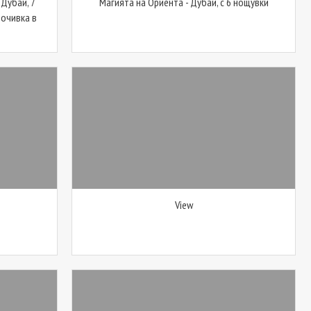
 Дубай, 7
Магията на Ориента - Дубай, с 6 нощувки
Почивка в
View