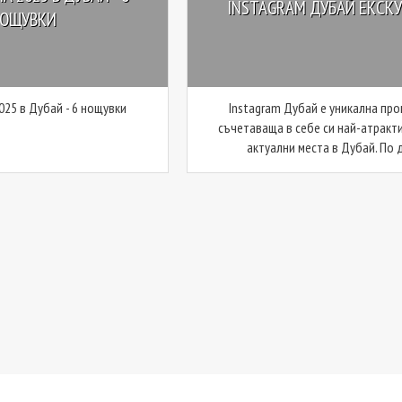
INSTAGRAM ДУБАЙ ЕКСК
ОЩУВКИ
025 в Дубай - 6 нощувки
Instagram Дубай е уникална про
съчетаваща в себе си най-атракт
актуални места в Дубай. По д 