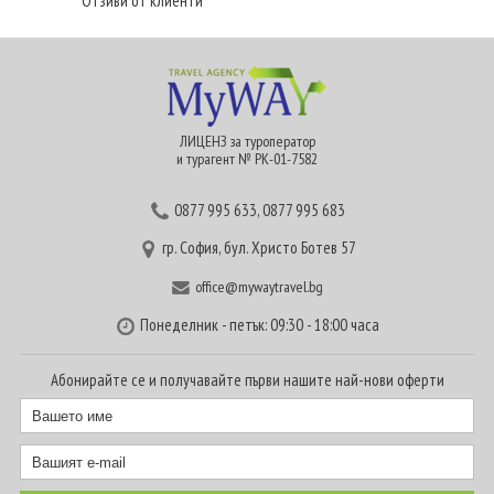
Отзиви от клиенти
ЛИЦЕНЗ за туроператор
и турагент № РК-01-7582
0877 995 633
,
0877 995 683
гр. София, бул. Христо Ботев 57
office@mywaytravel.bg
Понеделник - петък: 09:30 - 18:00 часа
Абонирайте се и получавайте първи нашите най-нови оферти