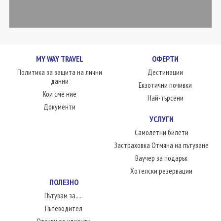
MY WAY TRAVEL
ОФЕРТИ
Политика за защита на лични
Дестинации
данни
Екзотични почивки
Кои сме ние
Най-търсени
Документи
УСЛУГИ
Самолетни билети
Застраховка Отмяна на пътуване
Ваучер за подарък
Хотелски резервации
ПОЛЕЗНО
Пътувам за.....
Пътеводител