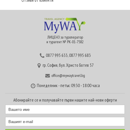
Отзиви от клиенти
ЛИЦЕНЗ за туроператор
и турагент № РК-01-7582
0877 995 633
,
0877 995 683
гр. София, бул. Христо Ботев 57
office@mywaytravel.bg
Понеделник - петък: 09:30 - 18:00 часа
Абонирайте се и получавайте първи нашите най-нови оферти