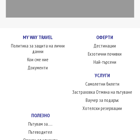
MY WAY TRAVEL
ОФЕРТИ
Политика за защита на лични
Дестинации
данни
Екзотични почивки
Кои сме ние
Най-търсени
Документи
УСЛУГИ
Самолетни билети
Застраховка Отмяна на пътуване
Ваучер за подарък
Хотелски резервации
ПОЛЕЗНО
Пътувам за.....
Пътеводител