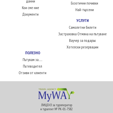
данни
Екзотични почивки
Кои сме ние
Най-търсени
Документи
УСЛУГИ
Самолетни билети
Застраховка Отмяна на пътуване
Ваучер за подарък
Хотелски резервации
ПОЛЕЗНО
Пътувам за.....
Пътеводител
Отзиви от клиенти
ЛИЦЕНЗ за туроператор
и турагент № РК-01-7582