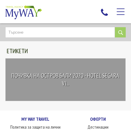
НАЙ-ТЪРСЕНИ
ДЕСТИНАЦИИ
ЕТИКЕТИ
ЕКЗОТИЧНИ ПОЧИВКИ
TAILOR MADE
КРУИЗИ
ПОЧИВКА НА ОСТРОВ БАЛИ 2020 - HOTEL SEGARA
НОВА ГОДИНА
VI...
ПЪТУВАЙТЕ С ДЕЦА
ЛЮБОПИТНО
ЗА НАС
MY WAY TRAVEL
ОФЕРТИ
КОНТАКТИ
Политика за защита на лични
Дестинации