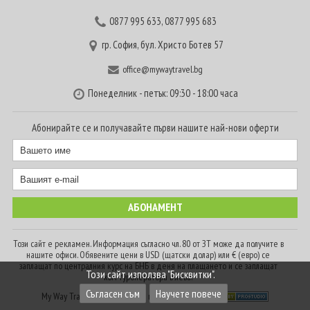
0877 995 633
,
0877 995 683
гр. София, бул. Христо Ботев 57
office@mywaytravel.bg
Понеделник - петък: 09:30 - 18:00 часа
Абонирайте се и получавайте първи нашите най-нови оферти
Този сайт е рекламен. Информация съгласно чл. 80 от ЗТ може да получите в
нашите офиси. Обявените цени в USD (щатски долар) или € (евро) се
заплащат по централния курс на БНБ в деня на плащането и се заплащат
Този сайт използва "Бисквитки".
към туроператора в лева.
Съгласен съм
Научете повече
My Way Travel © 2016. Всички права запазени