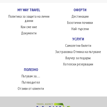
MY WAY TRAVEL
ОФЕРТИ
Политика за защита на лични
Дестинации
данни
Екзотични почивки
Кои сме ние
Най-търсени
Документи
УСЛУГИ
Самолетни билети
Застраховка Отмяна на пътуване
Ваучер за подарък
Хотелски резервации
ПОЛЕЗНО
Пътувам за.....
Пътеводител
Отзиви от клиенти